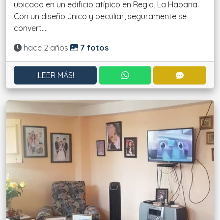
ubicado en un edificio atípico en Regla, La Habana.
Con un diseño único y peculiar, seguramente se
convert....
Actualizado:
hace 2 años
7 fotos
CONTACTAR POR WHATS
CONTACT
¡LEER MÁS!