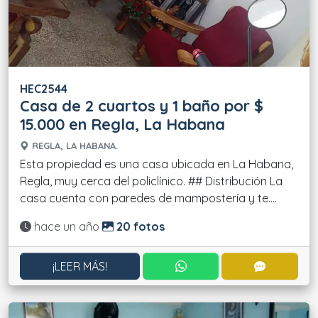
HEC2544
Casa de 2 cuartos y 1 baño por $
15.000 en Regla, La Habana
REGLA, LA HABANA.
Esta propiedad es una casa ubicada en La Habana,
Regla, muy cerca del policlínico. ## Distribución La
casa cuenta con paredes de mampostería y te....
Actualizado:
hace un año
20 fotos
CONTACTAR POR WHATS
CONTACT
¡LEER MÁS!