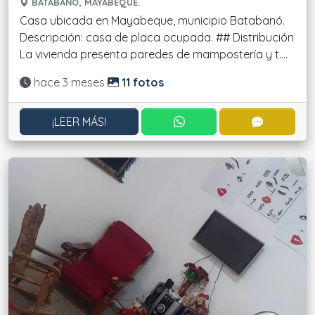
BATABANÓ, MAYABEQUE.
Casa ubicada en Mayabeque, municipio Batabanó.
Descripción: casa de placa ocupada. ## Distribución
La vivienda presenta paredes de mampostería y t....
Actualizado:
hace 3 meses
11 fotos
CONTACTAR POR WHATS
CONTACT
¡LEER MÁS!