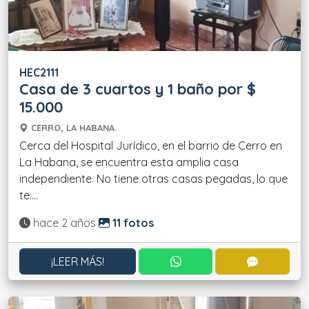
HEC2111
Casa de 3 cuartos y 1 baño por $
15.000
CERRO, LA HABANA.
Cerca del Hospital Jurídico, en el barrio de Cerro en
La Habana, se encuentra esta amplia casa
independiente. No tiene otras casas pegadas, lo que
te....
Actualizado:
hace 2 años
11 fotos
CONTACTAR POR WHATS
CONTACT
¡LEER MÁS!