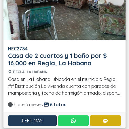
HEC2784
Casa de 2 cuartos y 1 baño por $
16.000 en Regla, La Habana
REGLA, LA HABANA.
Casa en La Habana, ubicada en el municipio Regla.
## Distribución La vivienda cuenta con paredes de
mampostería y techo de hormigón armado; dispon....
Actualizado:
hace 3 meses
6 fotos
CONTACTAR POR WHATS
CONTACT
¡LEER MÁS!