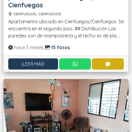
Cienfuegos
CIENFUEGOS, CIENFUEGOS.
Apartamento ubicado en Cienfuegos/Cienfuegos. Se
encuentra en el segundo piso. ## Distribución Las
paredes son de mampostería y el techo es de pla....
Actualizado:
hace 3 meses
15 fotos
CONTACTAR POR WHATS
CONTACT
¡LEER MÁS!