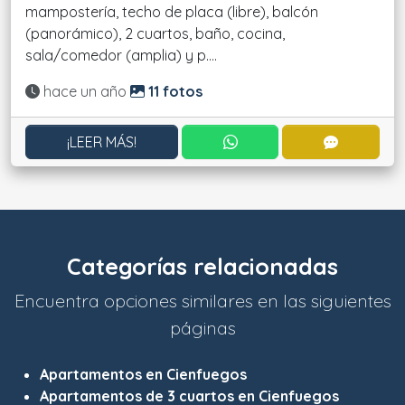
mampostería, techo de placa (libre), balcón
(panorámico), 2 cuartos, baño, cocina,
sala/comedor (amplia) y p....
Actualizado:
hace un año
11 fotos
CONTACTAR POR WHATS
CONTACT
¡LEER MÁS!
Categorías relacionadas
Encuentra opciones similares en las siguientes
páginas
Apartamentos en Cienfuegos
Apartamentos de 3 cuartos en Cienfuegos