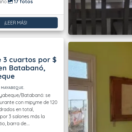
do:
año
17 fotos
¡LEER MÁS!
 3 cuartos por $
 en Batabanó,
eque
 MAYABEQUE.
yabeque/Batabanó: se
aurante con mipyme de 120
rados en total,
or 3 salones más la
o, barra de....