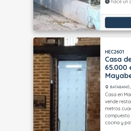
Actualiza
hace un 
HEC2601
Casa de
65.000
Mayab
BATABANÓ,
Casa en Ma
vende rest
metros cuad
compuesto p
cocina y pati