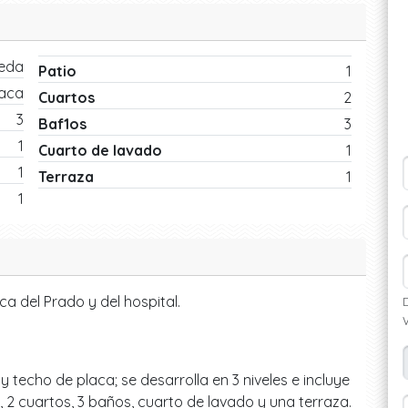
eda
Patio
1
laca
Cuartos
2
3
Baf1os
3
1
Cuarto de lavado
1
1
Terraza
1
1
a del Prado y del hospital.
techo de placa; se desarrolla en 3 niveles e incluye
, 2 cuartos, 3 baños, cuarto de lavado y una terraza.