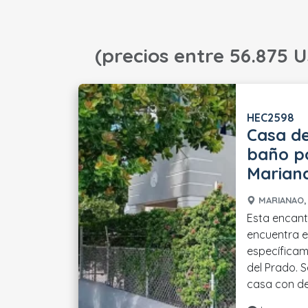
(precios entre 56.875 U
HEC2598
Casa de
baño po
Marian
MARIANAO, 
Esta encan
encuentra 
específicam
del Prado. 
casa con det