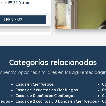
do:
eses
24 fotos
¡LEER MÁS!
Categorías relacionadas
cuentra opciones similares en las siguientes pági
Casas en Cienfuegos
C
Casas de 2 cuartos en Cienfuegos
Ca
Casas de 0 baños en Cienfuegos
C
fuegos
Casas de 2 cuartos y 0 baños en Cienfuegos
Ca