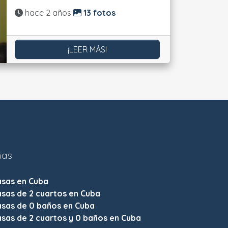
Actualizado:
hace 2 años
13 fotos
¡LEER MÁS!
nas
asas en Cuba
sas de 2 cuartos en Cuba
asas de 0 baños en Cuba
sas de 2 cuartos y 0 baños en Cuba