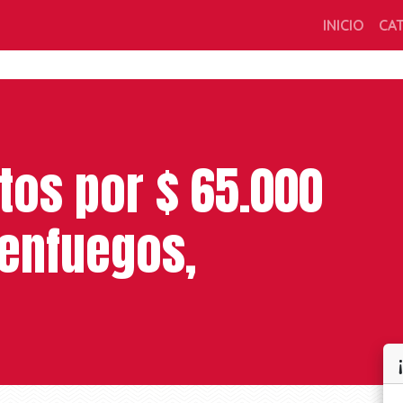
INICIO
CA
tos por $ 65.000
ienfuegos,