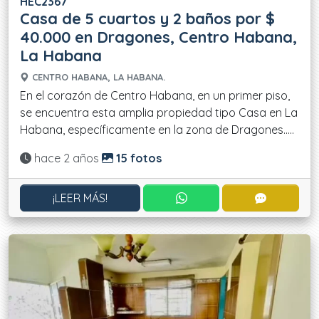
HEC2367
Casa de 5 cuartos y 2 baños por $
40.000 en Dragones, Centro Habana,
La Habana
CENTRO HABANA, LA HABANA.
En el corazón de Centro Habana, en un primer piso,
se encuentra esta amplia propiedad tipo Casa en La
Habana, específicamente en la zona de Dragones.....
Actualizado:
hace 2 años
15 fotos
CONTACTAR POR WHATS
CONTACT
¡LEER MÁS!