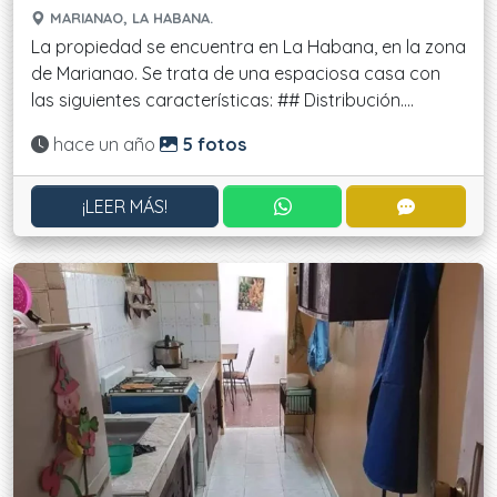
MARIANAO, LA HABANA.
La propiedad se encuentra en La Habana, en la zona
de Marianao. Se trata de una espaciosa casa con
las siguientes características: ## Distribución....
Actualizado:
hace un año
5 fotos
CONTACTAR POR WHATS
CONTACT
¡LEER MÁS!