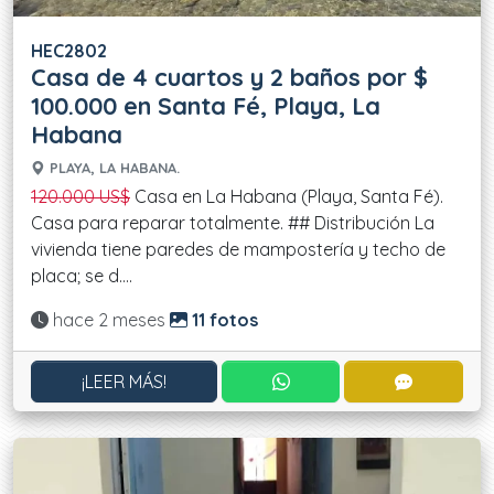
HEC2802
Casa de 4 cuartos y 2 baños por $
100.000 en Santa Fé, Playa, La
Habana
PLAYA, LA HABANA.
120.000 US$
Casa en La Habana (Playa, Santa Fé).
Casa para reparar totalmente. ## Distribución La
vivienda tiene paredes de mampostería y techo de
placa; se d....
Actualizado:
hace 2 meses
11 fotos
CONTACTAR POR WHATS
CONTACT
¡LEER MÁS!