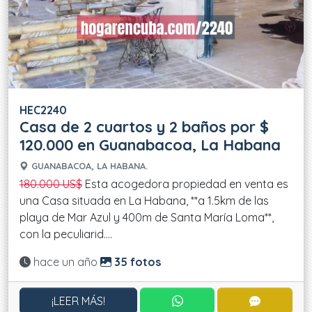
HEC2240
Casa de 2 cuartos y 2 baños por $
120.000 en Guanabacoa, La Habana
GUANABACOA, LA HABANA.
180.000 US$
Esta acogedora propiedad en venta es
una Casa situada en La Habana, **a 1.5km de las
playa de Mar Azul y 400m de Santa María Loma**,
con la peculiarid....
Actualizado:
hace un año
35 fotos
CONTACTAR POR WHATS
CONTACT
¡LEER MÁS!