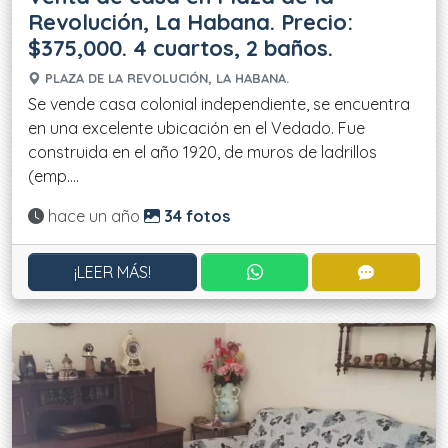
Revolución, La Habana. Precio:
$375,000. 4 cuartos, 2 baños.
PLAZA DE LA REVOLUCIÓN, LA HABANA.
Se vende casa colonial independiente, se encuentra
en una excelente ubicación en el Vedado. Fue
construida en el año 1920, de muros de ladrillos
(emp....
Actualizado:
hace un año
34 fotos
CONTACTAR POR WHATS
CONTACT
¡LEER MÁS!