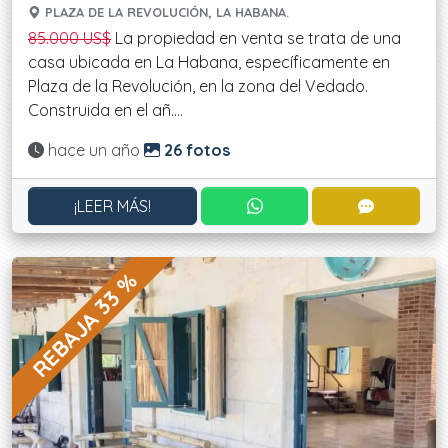
PLAZA DE LA REVOLUCIÓN, LA HABANA.
85.000 US$
La propiedad en venta se trata de una
casa ubicada en La Habana, específicamente en
Plaza de la Revolución, en la zona del Vedado.
Construida en el añ....
Actualizado:
hace un año
26 fotos
CONTACTAR POR WHATS
CONTACT
¡LEER MÁS!
REBAJA 33 %