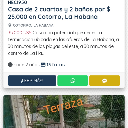
HEC1950
Casa de 2 cuartos y 2 baños por $
25.000 en Cotorro, La Habana
COTORRO, LA HABANA.
35.000 US$
Casa con potencial que necesita
terminación ubicada en las afueras de La Habana, a
30 minutos de las playas del este, a 30 minutos del
centro de La Ha....
Actualizado:
hace 2 años
13 fotos
CONTACTAR POR WHATS
CONTACT
¡LEER MÁS!