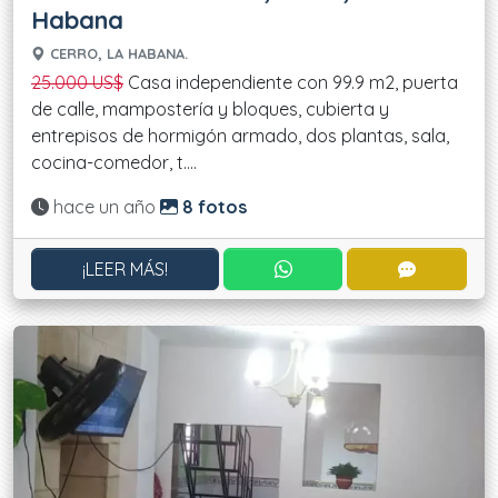
Habana
CERRO, LA HABANA.
25.000 US$
Casa independiente con 99.9 m2, puerta
de calle, mampostería y bloques, cubierta y
entrepisos de hormigón armado, dos plantas, sala,
cocina-comedor, t....
Actualizado:
hace un año
8 fotos
CONTACTAR POR WHATS
CONTACT
¡LEER MÁS!