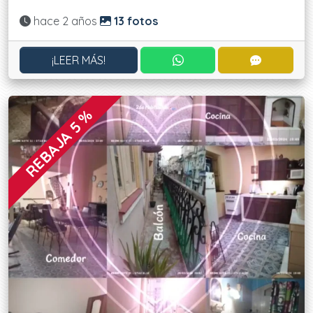
Actualizado:
hace 2 años
13 fotos
CONTACTAR POR WHATS
CONTACT
¡LEER MÁS!
REBAJA 5 %