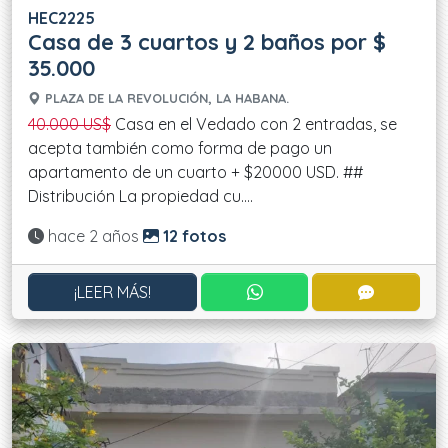
HEC2225
Casa de 3 cuartos y 2 baños por $
35.000
PLAZA DE LA REVOLUCIÓN, LA HABANA.
40.000 US$
Casa en el Vedado con 2 entradas, se
acepta también como forma de pago un
apartamento de un cuarto + $20000 USD. ##
Distribución La propiedad cu....
Actualizado:
hace 2 años
12 fotos
CONTACTAR POR WHATS
CONTACT
¡LEER MÁS!