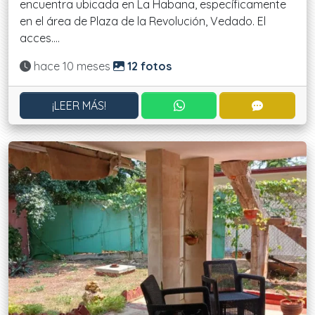
encuentra ubicada en La Habana, específicamente
en el área de Plaza de la Revolución, Vedado. El
acces....
Actualizado:
hace 10 meses
12 fotos
CONTACTAR POR WHATS
CONTACT
¡LEER MÁS!