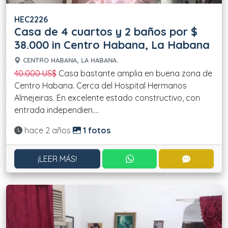
HEC2226
Casa de 4 cuartos y 2 baños por $
38.000 in Centro Habana, La Habana
CENTRO HABANA, LA HABANA.
40.000 US$
Casa bastante amplia en buena zona de
Centro Habana. Cerca del Hospital Hermanos
Almejeiras. En excelente estado constructivo, con
entrada independien....
Actualizado:
hace 2 años
1 fotos
CONTACTAR POR WHATS
CONTACT
¡LEER MÁS!