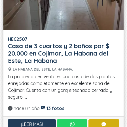
HEC2507
Casa de 3 cuartos y 2 baños por $
20.000 en Cojímar, La Habana del
Este, La Habana
LA HABANA DEL ESTE, LA HABANA.
La propiedad en venta es una casa de dos plantas
enrejadas completamente en excelente zona de
Cojímar. Cuenta con un garaje techado cerrado y
seguro.....
Actualizado:
hace un año
13 fotos
CONTACTAR POR WHATS
CONTACT
¡LEER MÁS!