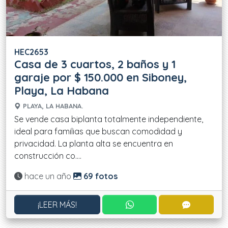
HEC2653
Casa de 3 cuartos, 2 baños y 1
garaje por $ 150.000 en Siboney,
Playa, La Habana
PLAYA, LA HABANA.
Se vende casa biplanta totalmente independiente,
ideal para familias que buscan comodidad y
privacidad. La planta alta se encuentra en
construcción co....
Actualizado:
hace un año
69 fotos
CONTACTAR POR WHATS
CONTACT
¡LEER MÁS!