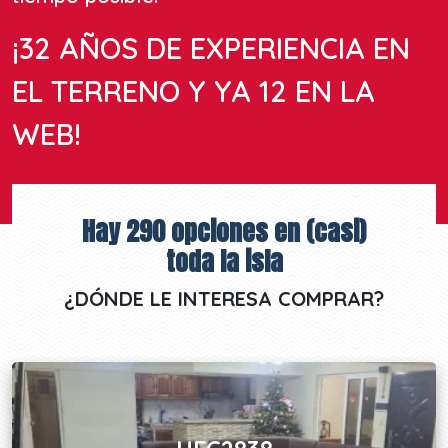
¡32 AÑOS DE EXPERIENCIA EN
EL TERRENO Y YA 12 EN LA
WEB!
Hay 290 opciones en (casi)
toda la isla
¿DÓNDE LE INTERESA COMPRAR?