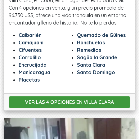
Villa Clara, en Cuba, es un lugar perfecto para vivir.
Con 4 opciones en venta, y un precio promedio de
96.750 US$, ofrece una vida tranquila en un entorno
encantador y lleno de historia. ¡No te lo pierdas!
Caibarién
Quemado de Güines
Camajuaní
Ranchuelos
Cifuentes
Remedios
Corralillo
Sagüa la Grande
Encrucijada
Santa Clara
Manicaragua
Santo Domingo
Placetas
VER LAS 4 OPCIONES
EN VILLA CLARA