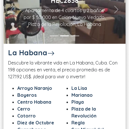
HEC2838
Apartamento de 4 cuartos y 2 baños
Previous
Next
por $ 50.000 en Colón-Nuevo Vedado,
Plaza de la Revolución, La Habana
La Habana
Descubre la vibrante vida en La Habana, Cuba. Con
198 opciones en venta, el precio promedio es de
127.192 US$. ¡Ideal para vivir o invertir!
Arroyo Naranjo
La Lisa
Boyeros
Marianao
Centro Habana
Playa
Cerro
Plaza de la
Cotorro
Revolución
Diez de Octubre
Regla