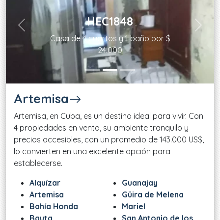
HEC1848
Previous
Next
Casa de 4 cuartos y 1 baño por $
24.000
Artemisa
Artemisa, en Cuba, es un destino ideal para vivir. Con
4 propiedades en venta, su ambiente tranquilo y
precios accesibles, con un promedio de 143.000 US$,
lo convierten en una excelente opción para
establecerse.
Alquízar
Guanajay
Artemisa
Güira de Melena
Bahía Honda
Mariel
Bauta
San Antonio de los