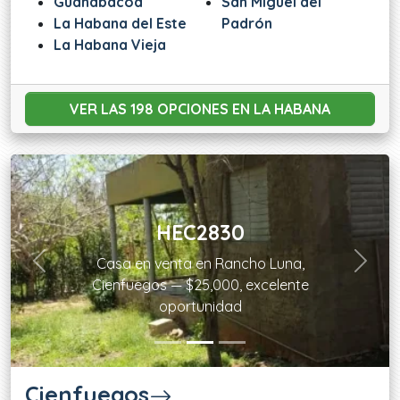
Guanabacoa
San Miguel del
La Habana del Este
Padrón
La Habana Vieja
VER LAS 198 OPCIONES
EN LA HABANA
HEC2830
Casa en venta en Rancho Luna,
Previous
Next
Cienfuegos — $25,000, excelente
oportunidad
Cienfuegos