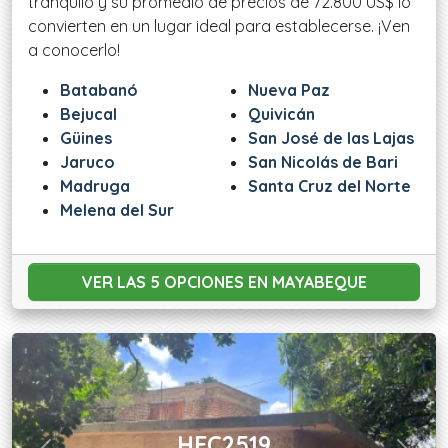
tranquilo y su promedio de precios de 72.800 US$ lo
convierten en un lugar ideal para establecerse. ¡Ven
a conocerlo!
Batabanó
Nueva Paz
Bejucal
Quivicán
Güines
San José de las Lajas
Jaruco
San Nicolás de Bari
Madruga
Santa Cruz del Norte
Melena del Sur
VER LAS 5 OPCIONES
EN MAYABEQUE
HEC2519