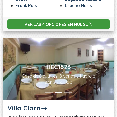
Frank País
Urbano Noris
VER LAS 4 OPCIONES
EN HOLGUÍN
HEC1523
Previous
Next
Casa de 8 cuartos, 8 baños y 1 garaje
por $ 250.000
Villa Clara