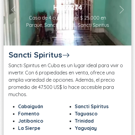
HEC2274
Previous
Next
Casa de 4 cuartos por $ 25.000 en
Parque, Sancti Spíritus, Sancti Spiritus
Sancti Spiritus
Sancti Spiritus en Cuba es un lugar ideal para vivir o
invertir. Con 6 propiedades en venta, ofrece una
amplia variedad de opciones. Además, el precio
promedio de 47.500 US$ lo hace accesible para
muchos.
Cabaiguán
Sancti Spíritus
Fomento
Taguasco
Jatibonico
Trinidad
La Sierpe
Yaguajay