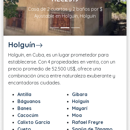
Previous
Next
Casa de 2 cuartos y 2 baños por $
Ajustable en Holguín, Holguín
Holguín
Holguín, en Cuba, es un lugar prometedor para
establecerse. Con 4 propiedades en venta, con un
precio promedio de 52.500 US$, ofrece una
combinación única entre naturaleza exuberante y
encantadoras ciudades.
Antilla
Gibara
Báguanos
Holguín
Banes
Mayarí
Cacocúm
Moa
Calixto García
Rafael Freyre
Cueto
Sagüa de Tánamo