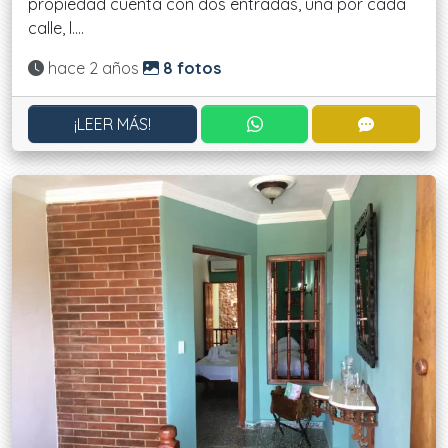
propiedad cuenta con dos entradas, una por cada
calle, l....
Actualizado:
hace 2 años
8 fotos
CONTACTAR POR WHATS
CONTACT
¡LEER MÁS!