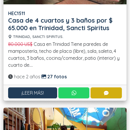
HEC1511
Casa de 4 cuartos y 3 baños por $
65.000 en Trinidad, Sancti Spiritus
TRINIDAD, SANCTI SPIRITUS.
80.000 US$
Casa en Trinidad Tiene paredes de
mampostería, techo de placa (libre), sala, saleta, 4
cuartos, 3 baños, cocina/comedor, patio (interior) y
cuarto de....
Actualizado:
hace 2 años
27 fotos
CONTACTAR POR WHATS
CONTACT
¡LEER MÁS!