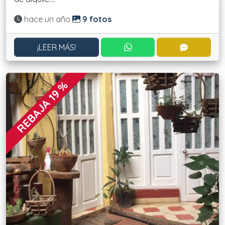
Actualizado:
hace un año
9 fotos
CONTACTAR POR WHATS
CONTACT
¡LEER MÁS!
REBAJA 19 %