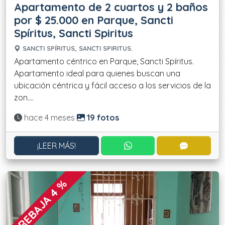
Apartamento de 2 cuartos y 2 baños
por $ 25.000 en Parque, Sancti
Spíritus, Sancti Spiritus
SANCTI SPÍRITUS, SANCTI SPIRITUS.
Apartamento céntrico en Parque, Sancti Spíritus.
Apartamento ideal para quienes buscan una
ubicación céntrica y fácil acceso a los servicios de la
zon....
Actualizado:
hace 4 meses
19 fotos
CONTACTAR POR WHATS
CONTACT
¡LEER MÁS!
REBAJA 4 %