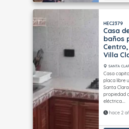
HEC2379
Casa de
baños p
Centro,
Villa Cl
SANTA CLAR
Casa capita
placa libre 
Santa Clara,
propiedad c
eléctrica....
Actualiza
hace 2 a