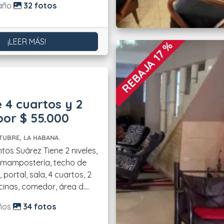
do:
año
32 fotos
¡LEER MÁS!
REBAJA 17 %
 4 cuartos y 2
or $ 55.000
TUBRE, LA HABANA.
ez Tiene 2 niveles,
 mampostería, techo de
, portal, sala, 4 cuartos, 2
inas, comedor, área d....
do:
ños
34 fotos