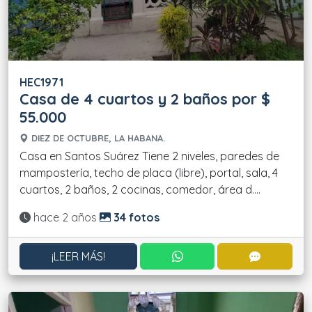
HEC1971
Casa de 4 cuartos y 2 baños por $
55.000
DIEZ DE OCTUBRE, LA HABANA.
Casa en Santos Suárez Tiene 2 niveles, paredes de
mampostería, techo de placa (libre), portal, sala, 4
cuartos, 2 baños, 2 cocinas, comedor, área d....
Actualizado:
hace 2 años
34 fotos
CONTACTAR POR WHATS
CONTACT
¡LEER MÁS!