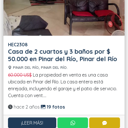
HEC2308
Casa de 2 cuartos y 3 baños por $
50.000 en Pinar del Río, Pinar del Río
PINAR DEL RÍO, PINAR DEL RÍO.
60.000 US$
La propiedad en venta es una casa
ubicada en Pinar del Río. La casa entera está
enrejada, incluyendo el garaje y el patio de servicio.
Cuenta con vent....
Actualizado:
hace 2 años
19 fotos
CONTACTAR POR WHATS
CONTACT
¡LEER MÁS!