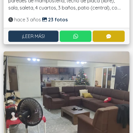
paredes de mampostería, techo de placa (libre),
sala, saleta, 4 cuartos, 3 baños, patio (central), co....
Actualizado:
hace 3 años
23 fotos
CONTACTAR POR WHATS
CONTACT
¡LEER MÁS!