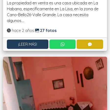
La propiedad en venta es una casa ubicada en La
Habana, específicamente en La Lisa, en la zona de
Cano-Bello26-Valle Grande. La casa necesita
algunos....
Actualizado:
hace 2 años
27 fotos
CONTACTAR POR WHATS
CONTACT
¡LEER MÁS!