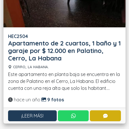
HEC2504
Apartamento de 2 cuartos, 1 baño y 1
garaje por $ 12.000 en Palatino,
Cerro, La Habana
CERRO, LA HABANA.
Este apartamento en planta baja se encuentra en la
zona de Palatino en el Cerro, La Habana. El edificio
cuenta con una reja alta que solo los habitant....
Actualizado:
hace un año
9 fotos
CONTACTAR POR WHATS
CONTACT
¡LEER MÁS!