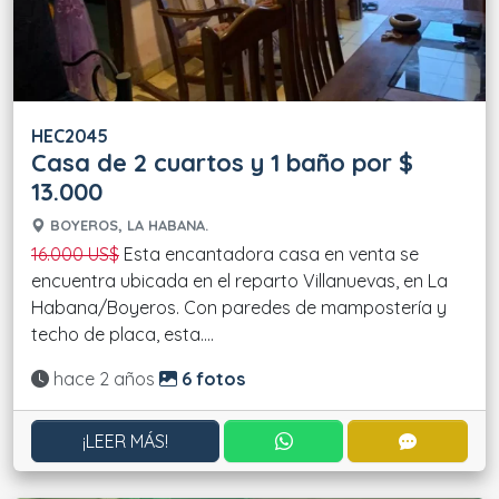
HEC2045
Casa de 2 cuartos y 1 baño por $
13.000
BOYEROS, LA HABANA.
16.000 US$
Esta encantadora casa en venta se
encuentra ubicada en el reparto Villanuevas, en La
Habana/Boyeros. Con paredes de mampostería y
techo de placa, esta....
Actualizado:
hace 2 años
6 fotos
CONTACTAR POR WHATS
CONTACT
¡LEER MÁS!