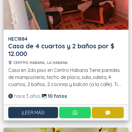
HEC1884
Casa de 4 cuartos y 2 baños por $
12.000
CENTRO HABANA, LA HABANA.
Casa en 2do piso en Centro Habana Tiene paredes
de mampostería, techo de placa, sala, saleta, 4
cuartos, 2 baños, 2 cocinas y balcón (a la calle). Ti....
Actualizado:
hace 3 años
10 fotos
CONTACTAR POR WHATS
CONTACT
¡LEER MÁS!