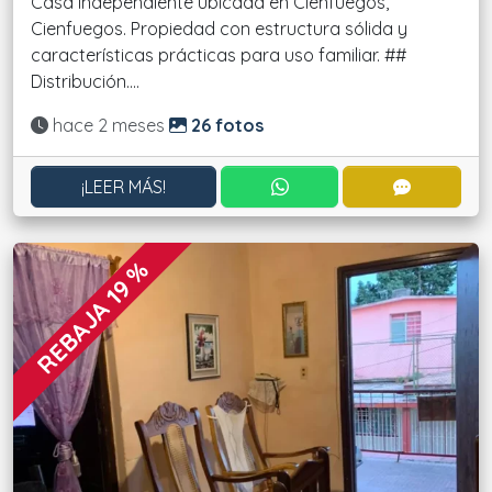
Casa independiente ubicada en Cienfuegos,
Cienfuegos. Propiedad con estructura sólida y
características prácticas para uso familiar. ##
Distribución....
Actualizado:
hace 2 meses
26 fotos
CONTACTAR POR WHATS
CONTACT
¡LEER MÁS!
REBAJA 19 %