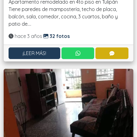
Apartamento remodelado en 4to piso en Tulipán
Tiene paredes de mampostería, techo de placa,
balcón, sala, comedor, cocina, 3 cuartos, baño y
patio de....
Actualizado:
hace 3 años
32 fotos
CONTACTAR POR WHATS
CONTACT
¡LEER MÁS!