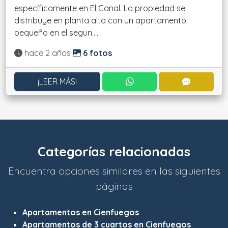
específicamente en El Canal. La propiedad se
distribuye en planta alta con un apartamento
pequeño en el segun....
Actualizado:
hace 2 años
6 fotos
CONTACTAR POR WHATS
CONTACT
¡LEER MÁS!
Categorías relacionadas
Encuentra opciones similares en las siguientes
páginas
Apartamentos en Cienfuegos
Apartamentos de 3 cuartos en Cienfuegos