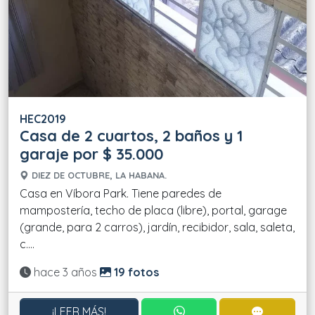
HEC2019
Casa de 2 cuartos, 2 baños y 1
garaje por $ 35.000
DIEZ DE OCTUBRE, LA HABANA.
Casa en Víbora Park. Tiene paredes de
mampostería, techo de placa (libre), portal, garage
(grande, para 2 carros), jardín, recibidor, sala, saleta,
c....
Actualizado:
hace 3 años
19 fotos
CONTACTAR POR WHATS
CONTACT
¡LEER MÁS!