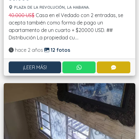
PLAZA DE LA REVOLUCIÓN, LA HABANA.
40.000 US$
Casa en el Vedado con 2 entradas, se
acepta también como forma de pago un
apartamento de un cuarto + $20000 USD. ##
Distribución La propiedad cu....
Actualizado:
hace 2 años
12 fotos
CONTACTAR POR WHATS
CONTACT
¡LEER MÁS!