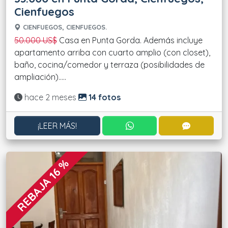
Cienfuegos
CIENFUEGOS, CIENFUEGOS.
50.000 US$
Casa en Punta Gorda. Además incluye
apartamento arriba con cuarto amplio (con closet),
baño, cocina/comedor y terraza (posibilidades de
ampliación).....
Actualizado:
hace 2 meses
14 fotos
CONTACTAR POR WHATS
CONTACT
¡LEER MÁS!
REBAJA 16 %