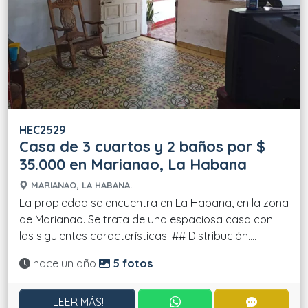
HEC2529
Casa de 3 cuartos y 2 baños por $
35.000 en Marianao, La Habana
MARIANAO, LA HABANA.
La propiedad se encuentra en La Habana, en la zona
de Marianao. Se trata de una espaciosa casa con
las siguientes características: ## Distribución....
Actualizado:
hace un año
5 fotos
CONTACTAR POR WHATS
CONTACT
¡LEER MÁS!