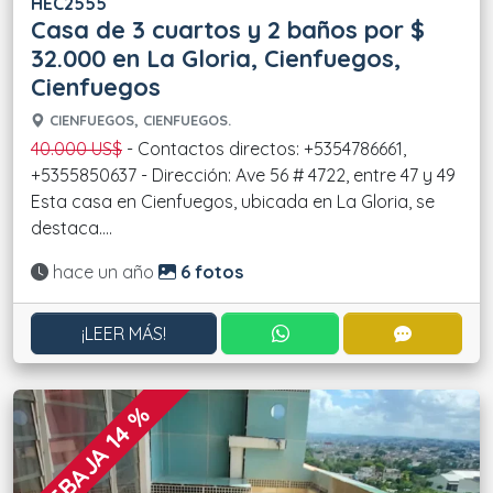
HEC2555
Casa de 3 cuartos y 2 baños por $
32.000 en La Gloria, Cienfuegos,
Cienfuegos
CIENFUEGOS, CIENFUEGOS.
40.000 US$
- Contactos directos: +5354786661,
+5355850637 - Dirección: Ave 56 # 4722, entre 47 y 49
Esta casa en Cienfuegos, ubicada en La Gloria, se
destaca....
Actualizado:
hace un año
6 fotos
CONTACTAR POR WHATS
CONTACT
¡LEER MÁS!
REBAJA 14 %