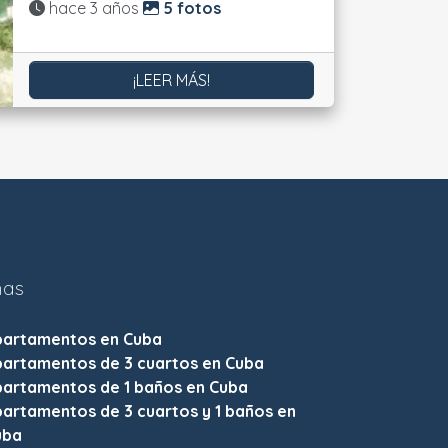
Actualizado:
hace 3 años
5 fotos
¡LEER MÁS!
nas
partamentos en Cuba
partamentos de 3 cuartos en Cuba
partamentos de 1 baños en Cuba
artamentos de 3 cuartos y 1 baños en
uba