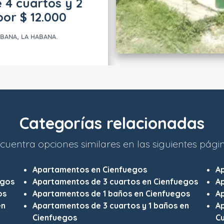
 4 cuartos y 2
or $ 12.000
BANA, LA HABANA.
Categorías relacionadas
cuentra opciones similares en las siguientes pági
Apartamentos en Cienfuegos
A
egos
Apartamentos de 3 cuartos en Cienfuegos
A
os
Apartamentos de 1 baños en Cienfuegos
A
en
Apartamentos de 3 cuartos y 1 baños en
Ap
Cienfuegos
C