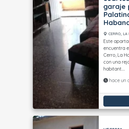
garaje 
Palatin
Haban
CERRO, LA 
Este aparta
encuentra en
Cerro, La Ha
con una reja
habitant....
Actualiza
hace un 