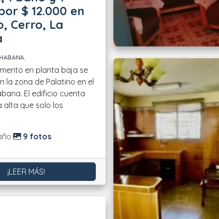
por $ 12.000 en
o, Cerro, La
a
HABANA.
mento en planta baja se
 la zona de Palatino en el
bana. El edificio cuenta
 alta que solo los
do:
año
9 fotos
¡LEER MÁS!