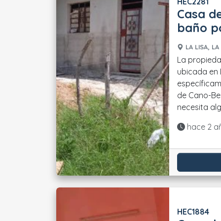
HEC2281
Casa de
baño po
LA LISA, LA
La propieda
ubicada en
específicam
de Cano-Bel
necesita alg
Actualiza
hace 2 a
HEC1884