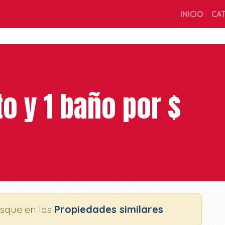
INICIO
CA
to y 1 baño por $
usque en las
Propiedades similares
.