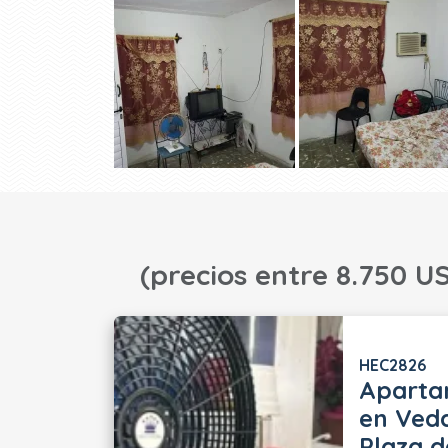
(precios entre 8.750 US
HEC2826
Aparta
en Ved
Plaza d