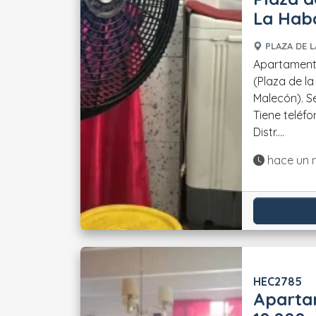
La Hab
PLAZA DE L
Apartament
(Plaza de l
Malecón). S
Tiene teléfon
Distr....
Actualiza
hace un 
HEC2785
Apartame