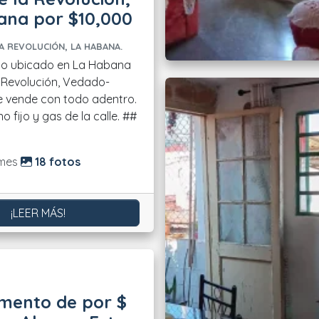
ana por $10,000
A REVOLUCIÓN, LA HABANA.
o ubicado en La Habana
a Revolución, Vedado-
e vende con todo adentro.
o fijo y gas de la calle. ##
do:
mes
18 fotos
¡LEER MÁS!
nto de por $