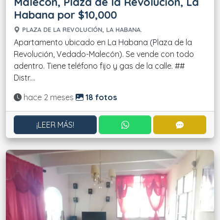
Malecón, Plaza de la Revolución, La
Habana por $10,000
PLAZA DE LA REVOLUCIÓN, LA HABANA.
Apartamento ubicado en La Habana (Plaza de la
Revolución, Vedado-Malecón). Se vende con todo
adentro. Tiene teléfono fijo y gas de la calle. ##
Distr....
Actualizado:
hace 2 meses
18 fotos
CONTACTAR POR WHATS
CONTACT
¡LEER MÁS!