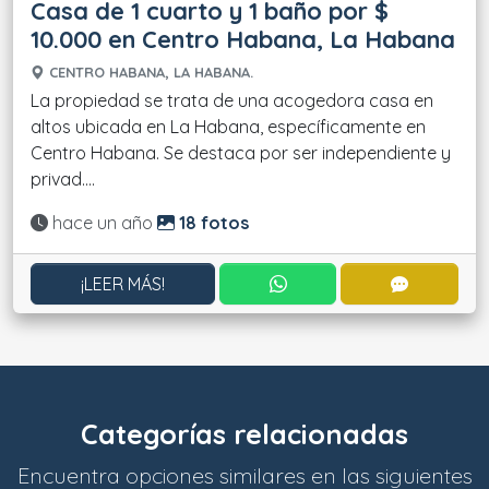
Casa de 1 cuarto y 1 baño por $
10.000 en Centro Habana, La Habana
CENTRO HABANA, LA HABANA.
La propiedad se trata de una acogedora casa en
altos ubicada en La Habana, específicamente en
Centro Habana. Se destaca por ser independiente y
privad....
Actualizado:
hace un año
18 fotos
CONTACTAR POR WHATS
CONTACT
¡LEER MÁS!
Categorías relacionadas
Encuentra opciones similares en las siguientes