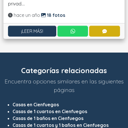
privad....
Actualizado:
hace un año
18 fotos
CONTACTAR POR WHATS
CONTACT
¡LEER MÁS!
Categorías relacionadas
Encuentra opciones similares en las siguientes
páginas
Casas en Cienfuegos
Casas de 1 cuartos en Cienfuegos
Casas de 1 baños en Cienfuegos
Casas de 1 cuartos y 1 baños en Cienfuegos