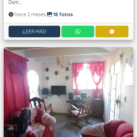
Distr....
Actualizado:
hace 2 meses
18 fotos
CONTACTAR POR WHATS
CONTACT
¡LEER MÁS!