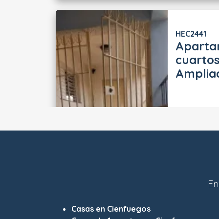
HEC2441
Aparta
cuartos
Amplia
En
Casas en Cienfuegos