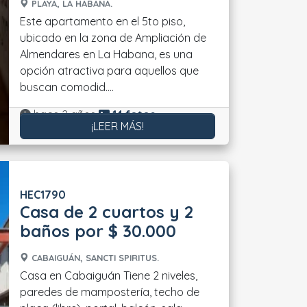
PLAYA, LA HABANA.
Este apartamento en el 5to piso,
ubicado en la zona de Ampliación de
Almendares en La Habana, es una
opción atractiva para aquellos que
buscan comodid....
Actualizado:
hace 2 años
14 fotos
¡LEER MÁS!
HEC1790
Casa de 2 cuartos y 2
baños por $ 30.000
CABAIGUÁN, SANCTI SPIRITUS.
Casa en Cabaiguán Tiene 2 niveles,
paredes de mampostería, techo de