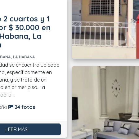
 2 cuartos y 1
r $ 30.000 en
 Habana, La
a
BANA, LA HABANA.
dad se encuentra ubicada
a, específicamente en
na, y se trata de un
 en primer piso. La
e la....
do:
año
24 fotos
¡LEER MÁS!