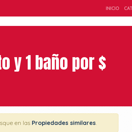
INICIO
CA
to y 1 baño por $
usque en las
Propiedades similares
.