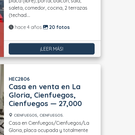
placa (libre), portal, balcón, sala,
saleta, comedor, cocina, 2 terrazas
(techad....
Actualizado:
hace 4 años
20 fotos
¡LEER MÁS!
HEC2806
Casa en venta en La
Gloria, Cienfuegos,
Cienfuegos — 27,000
CIENFUEGOS, CIENFUEGOS.
Casa en Cienfuegos/Cienfuegos/La
Gloria, placa ocupada y totalmente