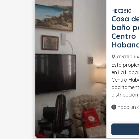
HEC2610
Casa de
baño po
Centro
Haban
CENTRO HA
Esta propie
en La Haban
Centro Haba
apartamento
distribución d
Actualiza
hace un 