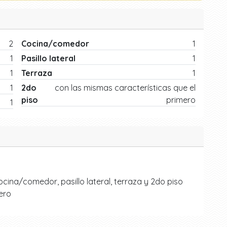
2
Cocina/comedor
1
1
Pasillo lateral
1
1
Terraza
1
1
2do
con las mismas características que el
piso
primero
1
 cocina/comedor, pasillo lateral, terraza y 2do piso
ero