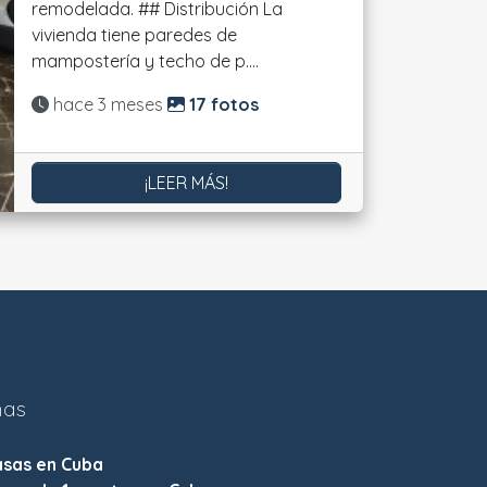
remodelada. ## Distribución La
vivienda tiene paredes de
mampostería y techo de p....
Actualizado:
hace 3 meses
17 fotos
¡LEER MÁS!
nas
asas en Cuba