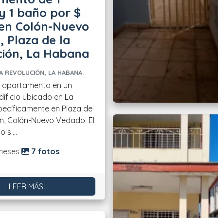
y 1 baño por $
 en Colón-Nuevo
 Plaza de la
ción, La Habana
A REVOLUCIÓN, LA HABANA.
n apartamento en un
dificio ubicado en La
ecíficamente en Plaza de
ón, Colón-Nuevo Vedado. El
s....
do:
meses
7 fotos
¡LEER MÁS!