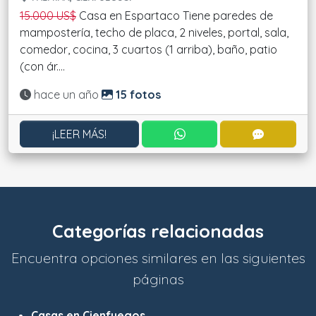
15.000 US$
Casa en Espartaco Tiene paredes de
mampostería, techo de placa, 2 niveles, portal, sala,
comedor, cocina, 3 cuartos (1 arriba), baño, patio
(con ár....
Actualizado:
hace un año
15 fotos
CONTACTAR POR WHATS
CONTACT
¡LEER MÁS!
Categorías relacionadas
Encuentra opciones similares en las siguientes
páginas
Casas en Cienfuegos