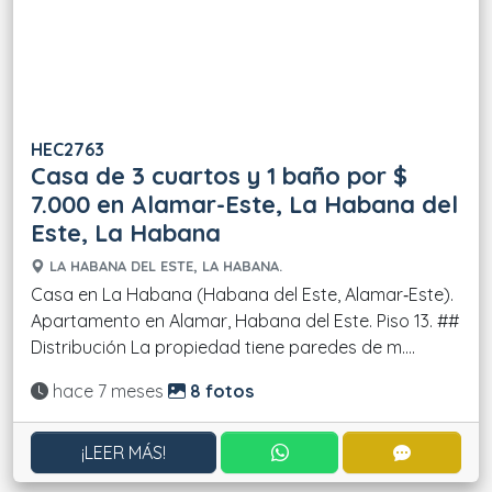
HEC2763
Casa de 3 cuartos y 1 baño por $
7.000 en Alamar-Este, La Habana del
Este, La Habana
LA HABANA DEL ESTE, LA HABANA.
Casa en La Habana (Habana del Este, Alamar‑Este).
Apartamento en Alamar, Habana del Este. Piso 13. ##
Distribución La propiedad tiene paredes de m....
Actualizado:
hace 7 meses
8 fotos
CONTACTAR POR WHATS
CONTACT
¡LEER MÁS!