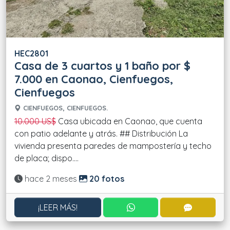
HEC2801
Casa de 3 cuartos y 1 baño por $
7.000 en Caonao, Cienfuegos,
Cienfuegos
CIENFUEGOS, CIENFUEGOS.
10.000 US$
Casa ubicada en Caonao, que cuenta
con patio adelante y atrás. ## Distribución La
vivienda presenta paredes de mampostería y techo
de placa; dispo....
Actualizado:
hace 2 meses
20 fotos
CONTACTAR POR WHATS
CONTACT
¡LEER MÁS!