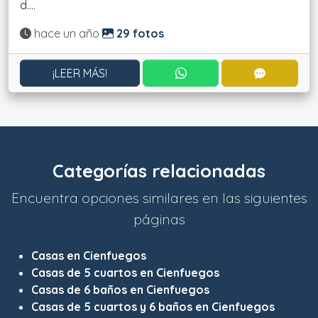
d....
Actualizado:
hace un año
29 fotos
CONTACTAR POR WHATS
CONTACT
¡LEER MÁS!
Categorías relacionadas
Encuentra opciones similares en las siguientes
páginas
Casas en Cienfuegos
Casas de 5 cuartos en Cienfuegos
Casas de 6 baños en Cienfuegos
Casas de 5 cuartos y 6 baños en Cienfuegos