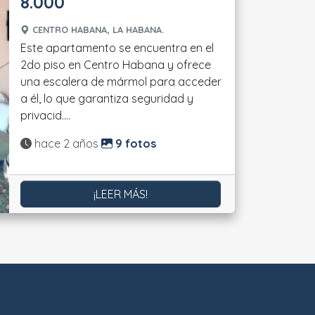
8.000
CENTRO HABANA, LA HABANA.
Este apartamento se encuentra en el
2do piso en Centro Habana y ofrece
una escalera de mármol para acceder
a él, lo que garantiza seguridad y
privacid....
Actualizado:
hace 2 años
9 fotos
¡LEER MÁS!