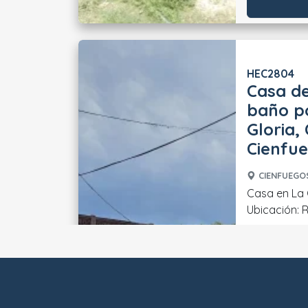
HEC2804
Casa de
baño po
Gloria,
Cienfu
CIENFUEGOS
Casa en La 
Ubicación: Re