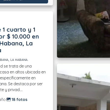
 1 cuarto y 1
r $ 10.000 en
 Habana, La
a
BANA, LA HABANA.
d se trata de una
casa en altos ubicada en
específicamente en
na. Se destaca por ser
e y privad....
do:
año
18 fotos