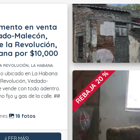
mento en venta
ado-Malecón,
e la Revolución,
ana por $10,000
A REVOLUCIÓN, LA HABANA.
REBAJA 20 %
o ubicado en La Habana
a Revolución, Vedado-
e vende con todo adentro.
o fijo y gas de la calle. ##
do:
mes
18 fotos
¡LEER MÁS!