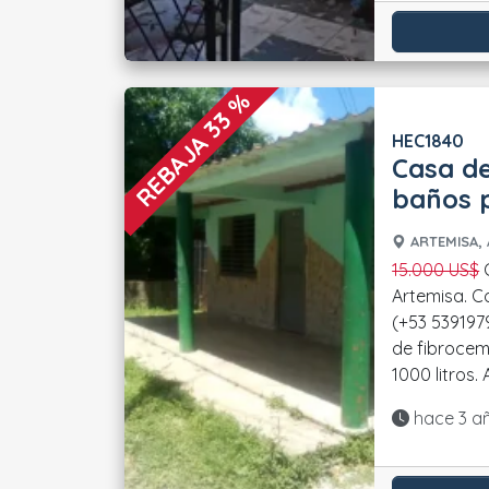
REBAJA 33 %
HEC1840
Casa de
baños p
ARTEMISA, 
15.000 US$
Casa en el Portugués,
Artemisa. C
(+53 539197
de fibrocem
1000 litros. 
Actualiza
hace 3 a