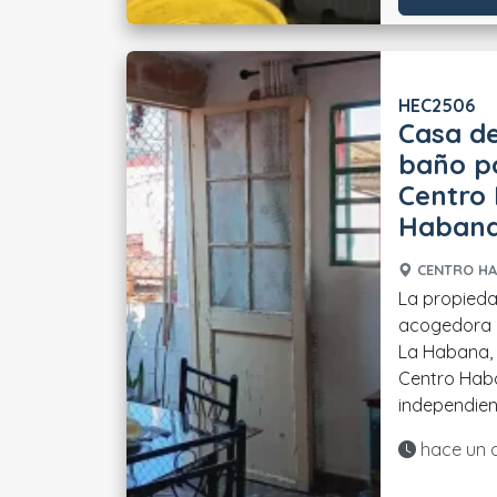
HEC2506
Casa de
baño po
Centro
Haban
CENTRO HA
La propieda
acogedora 
La Habana, 
Centro Haba
independient
Actualiza
hace un 