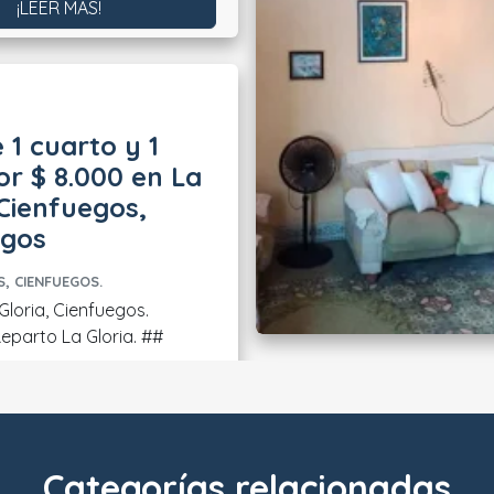
¡LEER MÁS!
 1 cuarto y 1
r $ 8.000 en La
 Cienfuegos,
egos
, CIENFUEGOS.
Gloria, Cienfuegos.
parto La Gloria. ##
Categorías relacionadas