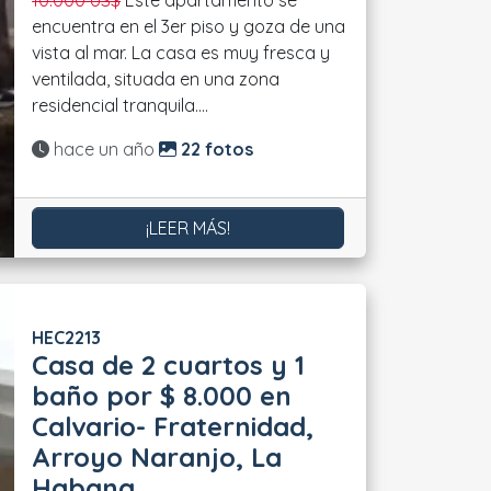
10.000 US$
Este apartamento se
encuentra en el 3er piso y goza de una
vista al mar. La casa es muy fresca y
ventilada, situada en una zona
residencial tranquila....
Actualizado:
hace un año
22 fotos
¡LEER MÁS!
HEC2213
Casa de 2 cuartos y 1
baño por $ 8.000 en
Calvario- Fraternidad,
Arroyo Naranjo, La
Habana