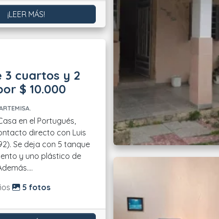
¡LEER MÁS!
 3 cuartos y 2
or $ 10.000
ARTEMISA.
ontacto directo con Luis
92). Se deja con 5 tanque
ento y uno plástico de
Además....
do:
ños
5 fotos