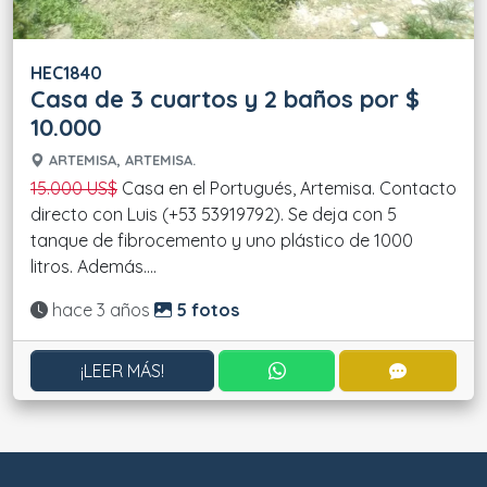
HEC1840
Casa de 3 cuartos y 2 baños por $
10.000
ARTEMISA, ARTEMISA.
15.000 US$
Casa en el Portugués, Artemisa. Contacto
directo con Luis (+53 53919792). Se deja con 5
tanque de fibrocemento y uno plástico de 1000
litros. Además....
Actualizado:
hace 3 años
5 fotos
CONTACTAR POR WHATS
CONTACT
¡LEER MÁS!