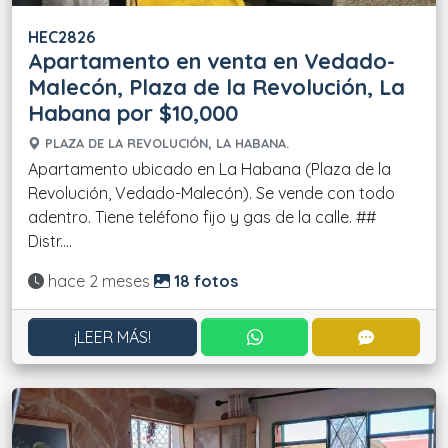
HEC2826
Apartamento en venta en Vedado-
Malecón, Plaza de la Revolución, La
Habana por $10,000
PLAZA DE LA REVOLUCIÓN, LA HABANA.
Apartamento ubicado en La Habana (Plaza de la
Revolución, Vedado-Malecón). Se vende con todo
adentro. Tiene teléfono fijo y gas de la calle. ##
Distr....
Actualizado:
hace 2 meses
18 fotos
CONTACTAR POR WHATS
CONTACT
¡LEER MÁS!