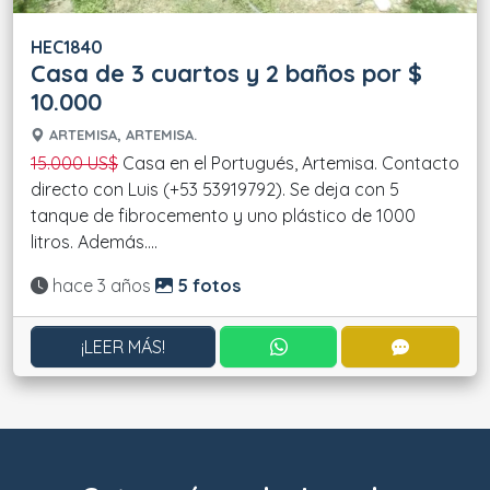
HEC1840
Casa de 3 cuartos y 2 baños por $
10.000
ARTEMISA, ARTEMISA.
15.000 US$
Casa en el Portugués, Artemisa. Contacto
directo con Luis (+53 53919792). Se deja con 5
tanque de fibrocemento y uno plástico de 1000
litros. Además....
Actualizado:
hace 3 años
5 fotos
CONTACTAR POR WHATS
CONTACT
¡LEER MÁS!