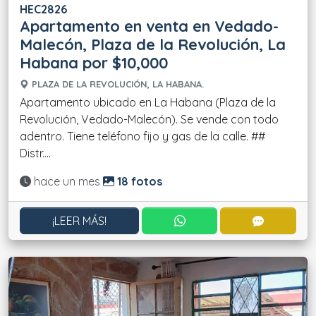
HEC2826
Apartamento en venta en Vedado-
Malecón, Plaza de la Revolución, La
Habana por $10,000
PLAZA DE LA REVOLUCIÓN, LA HABANA.
Apartamento ubicado en La Habana (Plaza de la
Revolución, Vedado-Malecón). Se vende con todo
adentro. Tiene teléfono fijo y gas de la calle. ##
Distr....
Actualizado:
hace un mes
18 fotos
CONTACTAR POR WHATS
CONTACT
¡LEER MÁS!