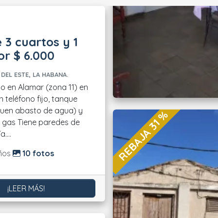
 3 cuartos y 1
r $ 6.000
DEL ESTE, LA HABANA.
 en Alamar (zona 11) en
n teléfono fijo, tanque
buen abasto de agua) y
REBAJA 31 %
paredes de
....
do:
ños
10 fotos
¡LEER MÁS!