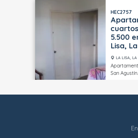
HEC2757
Aparta
cuartos
5.500 e
Lisa, L
LA LISA, LA
Apartamento
San Agustín. ## Distribución 
En