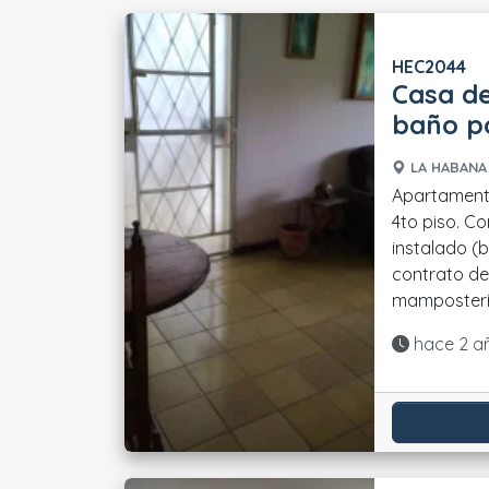
HEC2044
Casa de
baño po
LA HABANA 
Apartamento
4to piso. Co
instalado (
contrato de gas Tiene 
mampostería
Actualiza
hace 2 a