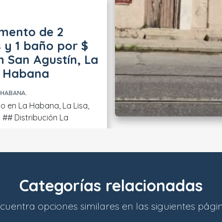
mento de 2
 y 1 baño por $
n San Agustín, La
a Habana
 HABANA.
 en La Habana, La Lisa,
La
Categorías relacionadas
cuentra opciones similares en las siguientes pági