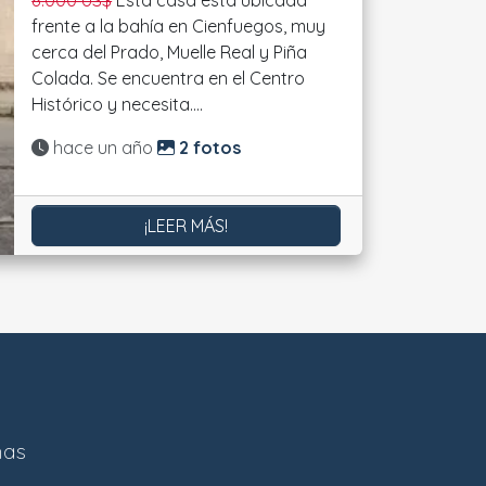
8.000 US$
Esta casa está ubicada
frente a la bahía en Cienfuegos, muy
cerca del Prado, Muelle Real y Piña
Colada. Se encuentra en el Centro
Histórico y necesita....
Actualizado:
hace un año
2 fotos
¡LEER MÁS!
nas