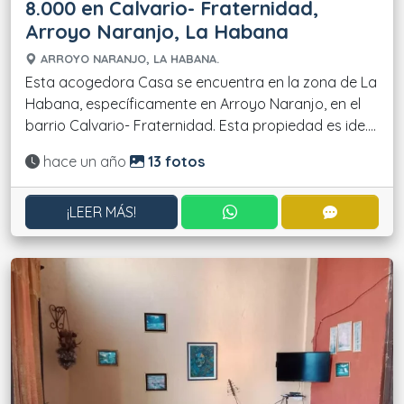
8.000 en Calvario- Fraternidad,
Arroyo Naranjo, La Habana
ARROYO NARANJO, LA HABANA.
Esta acogedora Casa se encuentra en la zona de La
Habana, específicamente en Arroyo Naranjo, en el
barrio Calvario- Fraternidad. Esta propiedad es ide....
Actualizado:
hace un año
13 fotos
CONTACTAR POR WHATS
CONTACT
¡LEER MÁS!