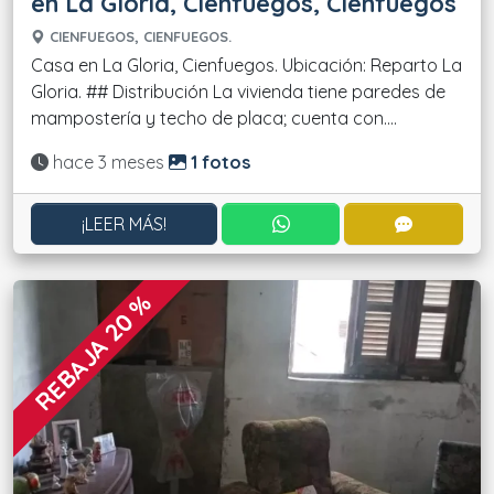
en La Gloria, Cienfuegos, Cienfuegos
CIENFUEGOS, CIENFUEGOS.
Casa en La Gloria, Cienfuegos. Ubicación: Reparto La
Gloria. ## Distribución La vivienda tiene paredes de
mampostería y techo de placa; cuenta con....
Actualizado:
hace 3 meses
1 fotos
CONTACTAR POR WHATS
CONTACT
¡LEER MÁS!
REBAJA 20 %