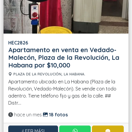
HEC2826
Apartamento en venta en Vedado-
Malecón, Plaza de la Revolución, La
Habana por $10,000
PLAZA DE LA REVOLUCIÓN, LA HABANA.
Apartamento ubicado en La Habana (Plaza de la
Revolución, Vedado-Malecón). Se vende con todo
adentro. Tiene teléfono fijo y gas de la calle. ##
Distr....
Actualizado:
hace un mes
18 fotos
CONTACTAR POR WHATS
CONTACT
¡LEER MÁS!