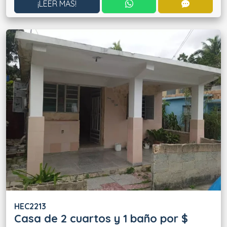
CONTACTAR POR WHATS
CONTACT
¡LEER MÁS!
HEC2213
Casa de 2 cuartos y 1 baño por $