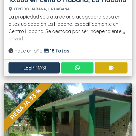
CENTRO HABANA, LA HABANA.
La propiedad se trata de una acogedora casa en
altos ubicada en La Habana, específicamente en
Centro Habana. Se destaca por ser independiente y
privad....
Actualizado:
hace un año
18 fotos
CONTACTAR POR WHATS
CONTACT
¡LEER MÁS!
REBAJA 33 %