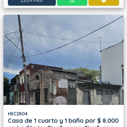
CONTACTAR POR WHATS
CONTACT
¡LEER MÁS!
HEC2804
Casa de 1 cuarto y 1 baño por $ 8.000