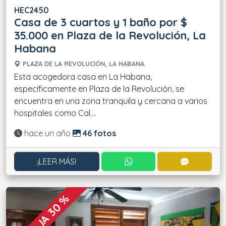
HEC2450
Casa de 3 cuartos y 1 baño por $
35.000 en Plaza de la Revolución, La
Habana
PLAZA DE LA REVOLUCIÓN, LA HABANA.
Esta acogedora casa en La Habana,
específicamente en Plaza de la Revolución, se
encuentra en una zona tranquila y cercana a varios
hospitales como Cal....
Actualizado:
hace un año
46 fotos
CONTACTAR POR WHATS
CONTACT
¡LEER MÁS!
REBAJA 30 %