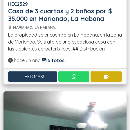
HEC2529
Casa de 3 cuartos y 2 baños por $
35.000 en Marianao, La Habana
MARIANAO, LA HABANA.
La propiedad se encuentra en La Habana, en la zona
de Marianao. Se trata de una espaciosa casa con
las siguientes características: ## Distribución....
Actualizado:
hace un año
5 fotos
CONTACTAR POR WHATS
CONTACT
¡LEER MÁS!