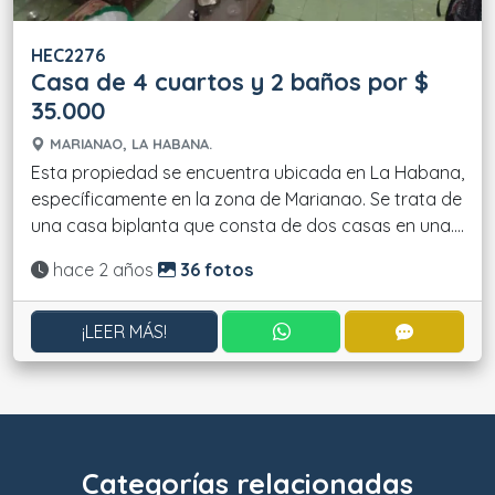
HEC2276
Casa de 4 cuartos y 2 baños por $
35.000
MARIANAO, LA HABANA.
Esta propiedad se encuentra ubicada en La Habana,
específicamente en la zona de Marianao. Se trata de
una casa biplanta que consta de dos casas en una....
Actualizado:
hace 2 años
36 fotos
CONTACTAR POR WHATS
CONTACT
¡LEER MÁS!
Categorías relacionadas