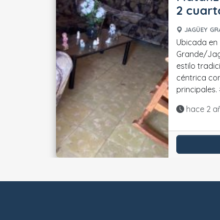
2 cuart
JAGÜEY GR
Ubicada en
Grande/Jag
estilo tradi
céntrica co
p
Actualiza
hace 2 a