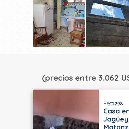
(precios entre 3.062 U
HEC2298
Casa e
Jagüey
Matanza