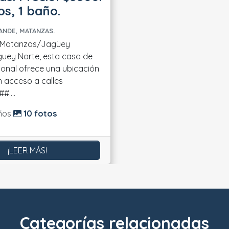
os, 1 baño.
ANDE, MATANZAS.
 Matanzas/Jagüey
uey Norte, esta casa de
cional ofrece una ubicación
n acceso a calles
rincipales. ##....
do:
ños
10 fotos
¡LEER MÁS!
Categorías relacionadas