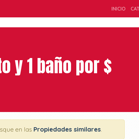
INICIO
CA
to y 1 baño por $
usque en las
Propiedades similares
.