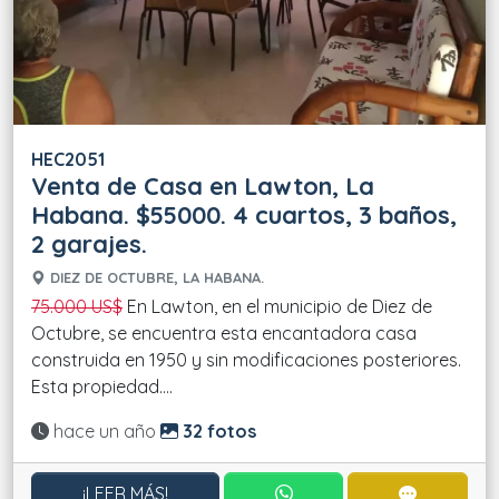
HEC2051
Venta de Casa en Lawton, La
Habana. $55000. 4 cuartos, 3 baños,
2 garajes.
DIEZ DE OCTUBRE, LA HABANA.
75.000 US$
En Lawton, en el municipio de Diez de
Octubre, se encuentra esta encantadora casa
construida en 1950 y sin modificaciones posteriores.
Esta propiedad....
Actualizado:
hace un año
32 fotos
CONTACTAR POR WHATS
CONTACT
¡LEER MÁS!