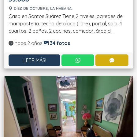
DIEZ DE OCTUBRE, LA HABANA.
Casa en Santos Suárez Tiene 2 niveles, paredes de
mampostería, techo de placa (libre), portal, sala, 4
cuartos, 2 baños, 2 cocinas, comedor, área d....
Actualizado:
hace 2 años
34 fotos
CONTACTAR POR WHATS
CONTACT
¡LEER MÁS!