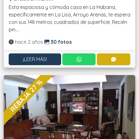
Esta espaciosa y cómoda casa en La Habana,
específicamente en La Lisa, Arroyo Arenas, te espera
con sus 148 metros cuadrados de superficie. Recién
pin....
Actualizado:
hace 2 años
30 fotos
CONTACTAR POR WHATS
CONTACT
¡LEER MÁS!
REBAJA 27 %