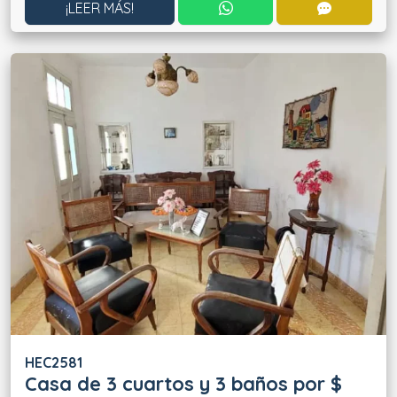
CONTACTAR POR WHATS
CONTACT
¡LEER MÁS!
HEC2581
Casa de 3 cuartos y 3 baños por $