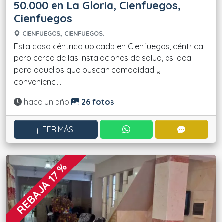
50.000 en La Gloria, Cienfuegos,
Cienfuegos
CIENFUEGOS, CIENFUEGOS.
Esta casa céntrica ubicada en Cienfuegos, céntrica
pero cerca de las instalaciones de salud, es ideal
para aquellos que buscan comodidad y
convenienci....
Actualizado:
hace un año
26 fotos
CONTACTAR POR WHATS
CONTACT
¡LEER MÁS!
REBAJA 17 %