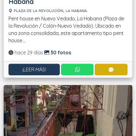
Habana
PLAZA DE LA REVOLUCIÓN, LA HABANA.
Pent house en Nuevo Vedado, La Habana (Plaza de
la Revolución / Colón-Nuevo Vedado). Ubicado en
una zona consolidada, este apartamento tipo pent
house....
Actualizado:
hace 29 días
30 fotos
CONTACTAR POR WHATS
CONTACT
¡LEER MÁS!