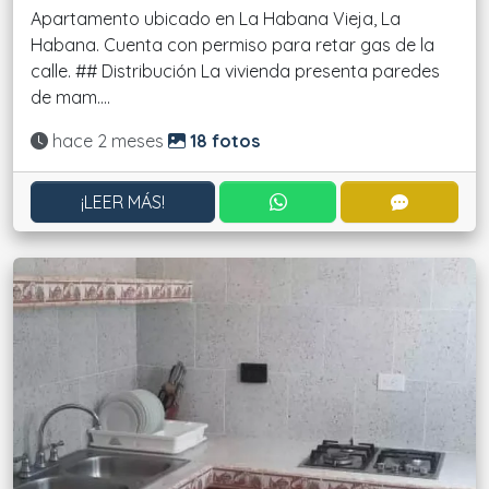
Apartamento ubicado en La Habana Vieja, La
Habana. Cuenta con permiso para retar gas de la
calle. ## Distribución La vivienda presenta paredes
de mam....
Actualizado:
hace 2 meses
18 fotos
CONTACTAR POR WHATS
CONTACT
¡LEER MÁS!