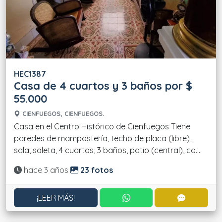
HEC1387
Casa de 4 cuartos y 3 baños por $
55.000
CIENFUEGOS, CIENFUEGOS.
Casa en el Centro Histórico de Cienfuegos Tiene
paredes de mampostería, techo de placa (libre),
sala, saleta, 4 cuartos, 3 baños, patio (central), co....
Actualizado:
hace 3 años
23 fotos
CONTACTAR POR WHATS
CONTACT
¡LEER MÁS!