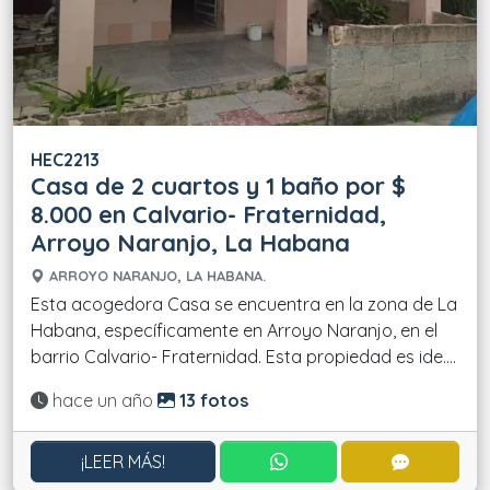
HEC2213
Casa de 2 cuartos y 1 baño por $
8.000 en Calvario- Fraternidad,
Arroyo Naranjo, La Habana
ARROYO NARANJO, LA HABANA.
Esta acogedora Casa se encuentra en la zona de La
Habana, específicamente en Arroyo Naranjo, en el
barrio Calvario- Fraternidad. Esta propiedad es ide....
Actualizado:
hace un año
13 fotos
CONTACTAR POR WHATS
CONTACT
¡LEER MÁS!