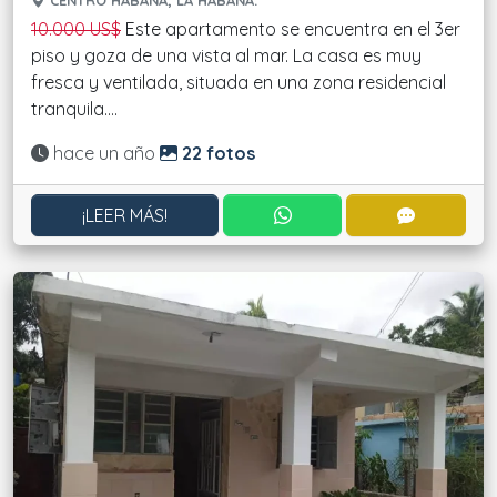
CENTRO HABANA, LA HABANA.
10.000 US$
Este apartamento se encuentra en el 3er
piso y goza de una vista al mar. La casa es muy
fresca y ventilada, situada en una zona residencial
tranquila....
Actualizado:
hace un año
22 fotos
CONTACTAR POR WHATS
CONTACT
¡LEER MÁS!