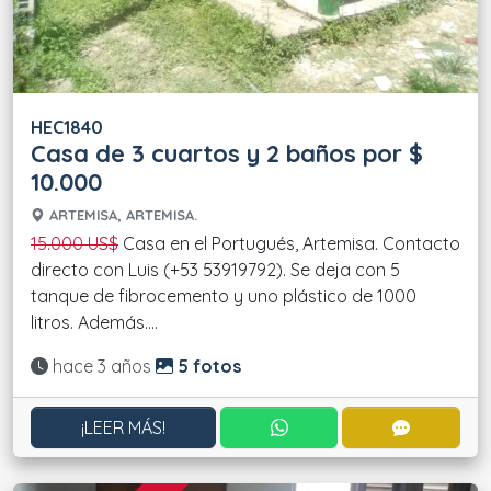
HEC1840
Casa de 3 cuartos y 2 baños por $
10.000
ARTEMISA, ARTEMISA.
15.000 US$
Casa en el Portugués, Artemisa. Contacto
directo con Luis (+53 53919792). Se deja con 5
tanque de fibrocemento y uno plástico de 1000
litros. Además....
Actualizado:
hace 3 años
5 fotos
CONTACTAR POR WHATS
CONTACT
¡LEER MÁS!