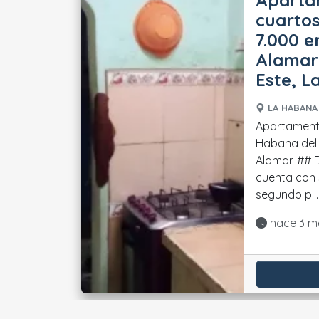
Aparta
cuartos
7.000 e
Alamar
Este, 
LA HABANA 
Apartamento
Habana del 
Alamar. ## Distribución La vivienda
cuenta con 
segundo p...
Actualiza
hace 3 m