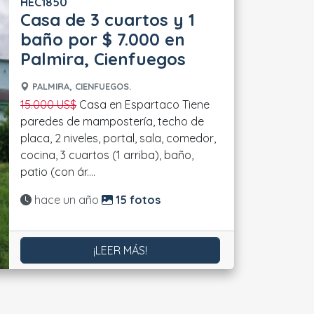
HEC1850
Casa de 3 cuartos y 1
baño por $ 7.000 en
Palmira, Cienfuegos
PALMIRA, CIENFUEGOS.
15.000 US$
Casa en Espartaco Tiene
paredes de mampostería, techo de
placa, 2 niveles, portal, sala, comedor,
cocina, 3 cuartos (1 arriba), baño,
patio (con ár....
Actualizado:
hace un año
15 fotos
¡LEER MÁS!