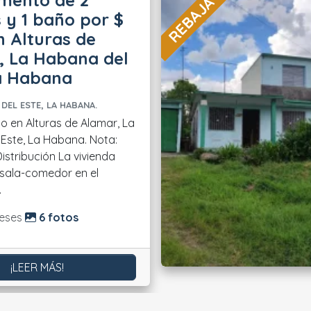
REBAJA 53 %
mento de 2
 y 1 baño por $
n Alturas de
, La Habana del
La Habana
DEL ESTE, LA HABANA.
 en Alturas de Alamar, La
Este, La Habana. Nota:
sala-comedor en el
.
do:
eses
6 fotos
¡LEER MÁS!