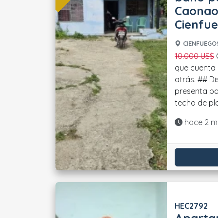
Caonao
Cienfu
CIENFUEGOS
10.000 US$
Casa ubicada en Caonao,
que cuenta 
atrás. ## Distribución La vivienda
presenta p
techo de pla
Actualiza
hace 2 m
HEC2792