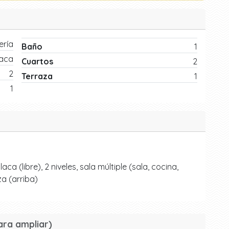
ría
Baño
1
laca
Cuartos
2
2
Terraza
1
1
 (libre), 2 niveles, sala múltiple (sala, cocina,
za (arriba)
ara ampliar)