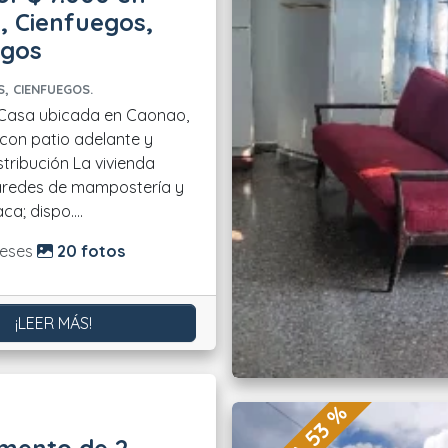
, Cienfuegos,
egos
, CIENFUEGOS.
con patio adelante y
aredes de mampostería y
ca; dispo....
do:
eses
20 fotos
¡LEER MÁS!