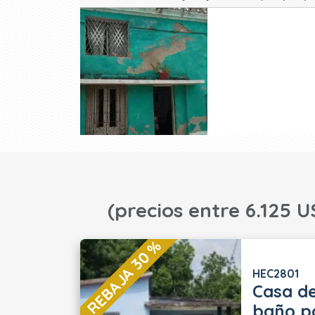
(precios entre 6.125 U
REBAJA 30 %
HEC2801
Casa de
baño po