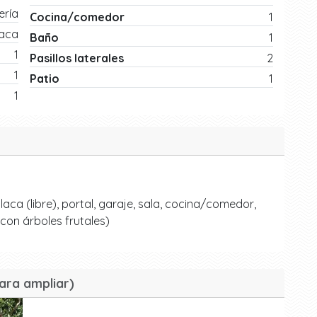
ría
Cocina/comedor
1
laca
Baño
1
1
Pasillos laterales
2
1
Patio
1
1
ca (libre), portal, garaje, sala, cocina/comedor,
, con árboles frutales)
ara ampliar)