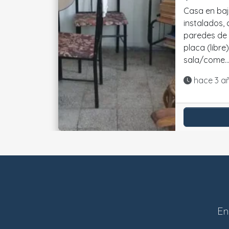
Casa en ba
instalados, ci
paredes de
placa (libre
sala/come...
Actualiza
hace 3 a
En