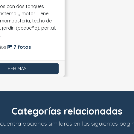
jos con dos tanques
sterna y motor. Tiene
 mampostería, techo de
), jardín (pequeño), portal,
.
do:
ños
7 fotos
¡LEER MÁS!
Categorías relacionadas
cuentra opciones similares en las siguientes pági