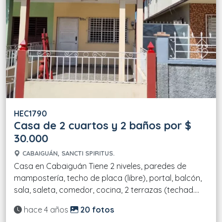
HEC1790
Casa de 2 cuartos y 2 baños por $
30.000
CABAIGUÁN, SANCTI SPIRITUS.
Casa en Cabaiguán Tiene 2 niveles, paredes de
mampostería, techo de placa (libre), portal, balcón,
sala, saleta, comedor, cocina, 2 terrazas (techad....
Actualizado:
hace 4 años
20 fotos