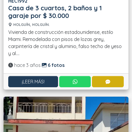
HEC1992
Casa de 3 cuartos, 2 baños y 1
garaje por $ 30.000
HOLGUÍN, HOLGUÍN.
Vivienda de construcción estadounidense, estilo
Miami. Remodelada con pisos de lozas grey,
carpintería de cristal y aluminio, falso techo de yeso
y al....
Actualizado:
hace 3 años
6 fotos
CONTACTAR POR WHATS
CONTACT
¡LEER MÁS!