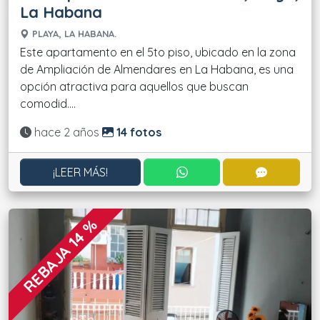
La Habana
PLAYA, LA HABANA.
Este apartamento en el 5to piso, ubicado en la zona
de Ampliación de Almendares en La Habana, es una
opción atractiva para aquellos que buscan
comodid....
Actualizado:
hace 2 años
14 fotos
CONTACTAR POR WHATS
CONTACT
¡LEER MÁS!
REBAJA 14 %