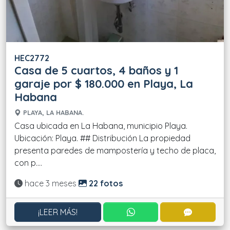
HEC2772
Casa de 5 cuartos, 4 baños y 1
garaje por $ 180.000 en Playa, La
Habana
PLAYA, LA HABANA.
Casa ubicada en La Habana, municipio Playa.
Ubicación: Playa. ## Distribución La propiedad
presenta paredes de mampostería y techo de placa,
con p....
Actualizado:
hace 3 meses
22 fotos
CONTACTAR POR WHATS
CONTACT
¡LEER MÁS!