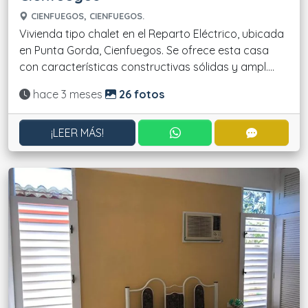
CIENFUEGOS, CIENFUEGOS.
Vivienda tipo chalet en el Reparto Eléctrico, ubicada
en Punta Gorda, Cienfuegos. Se ofrece esta casa
con características constructivas sólidas y ampl....
Actualizado:
hace 3 meses
26 fotos
CONTACTAR POR WHATS
CONTACT
¡LEER MÁS!