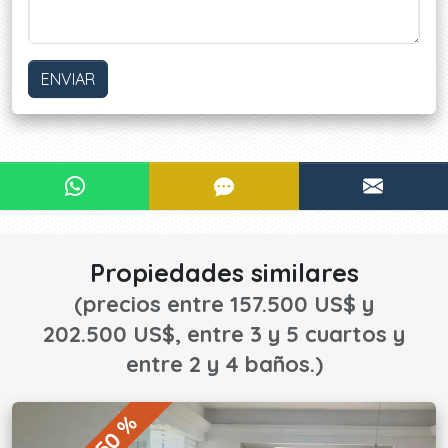
ENVIAR
¿Le interesa?
CONTACTAR POR WHATSAPP
CONTACTAR POR SMS
CONTA
¡CONTACTE AHORA!
Propiedades similares
(precios entre 157.500 US$ y
202.500 US$, entre 3 y 5 cuartos y
entre 2 y 4 baños.)