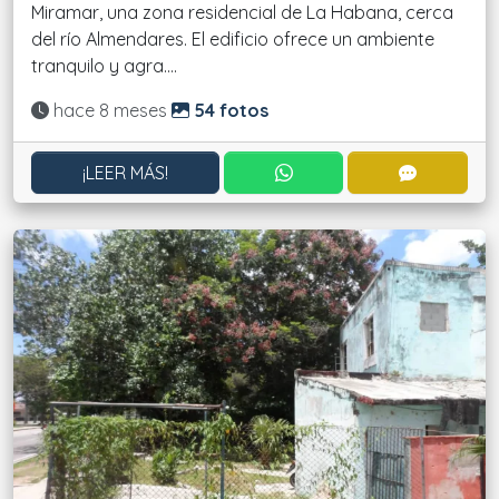
Miramar, una zona residencial de La Habana, cerca
del río Almendares. El edificio ofrece un ambiente
tranquilo y agra....
Actualizado:
hace 8 meses
54 fotos
CONTACTAR POR WHATS
CONTACT
¡LEER MÁS!