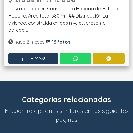
LA HABANA DEL ESTE, LA HABANA.
Casa ubicada en Guanabo, La Habana del Este, La
Habana. Área total 580 m². ## Distribución La
vivienda, construida en dos niveles, presenta
parede....
Actualizado:
hace 2 meses
16 fotos
CONTACTAR POR WHATS
CONTACT
¡LEER MÁS!
Categorías relacionadas
Encuentra opciones similares en las siguientes
páginas