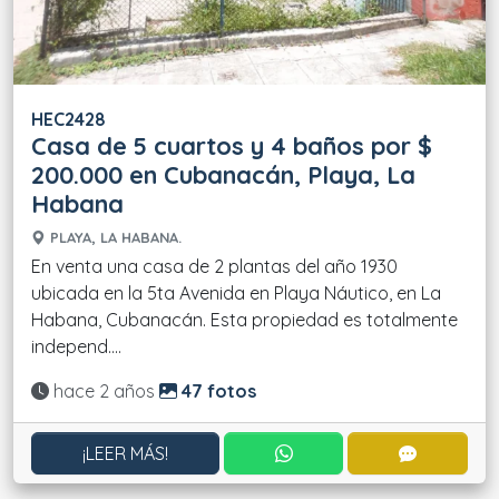
HEC2428
Casa de 5 cuartos y 4 baños por $
200.000 en Cubanacán, Playa, La
Habana
PLAYA, LA HABANA.
En venta una casa de 2 plantas del año 1930
ubicada en la 5ta Avenida en Playa Náutico, en La
Habana, Cubanacán. Esta propiedad es totalmente
independ....
Actualizado:
hace 2 años
47 fotos
CONTACTAR POR WHATS
CONTACT
¡LEER MÁS!