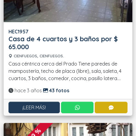
HEC1957
Casa de 4 cuartos y 3 baños por $
65.000
CIENFUEGOS, CIENFUEGOS.
Casa céntrica cerca del Prado Tiene paredes de
mampostería, techo de placa (libre), sala, saleta, 4
cuartos, 3 baños, comedor, cocina, pasillo latera....
Actualizado:
hace 3 años
43 fotos
CONTACTAR POR WHATS
CONTACT
¡LEER MÁS!