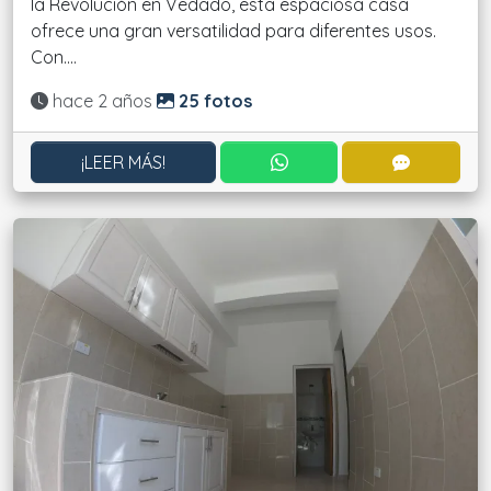
la Revolución en Vedado, esta espaciosa casa
ofrece una gran versatilidad para diferentes usos.
Con....
Actualizado:
hace 2 años
25 fotos
CONTACTAR POR WHATS
CONTACT
¡LEER MÁS!