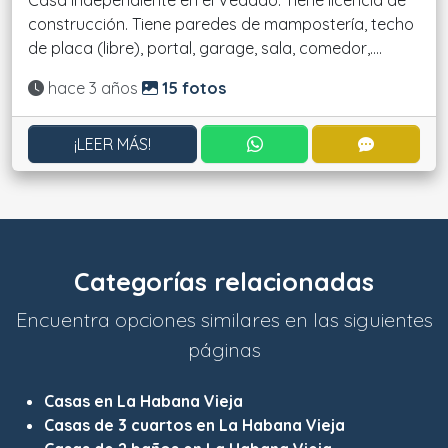
Casa independiente en el Vedado. Tiene licencia de
construcción. Tiene paredes de mampostería, techo
de placa (libre), portal, garage, sala, comedor,....
Actualizado:
hace 3 años
15 fotos
CONTACTAR POR WHATS
CONTACT
¡LEER MÁS!
Categorías relacionadas
Encuentra opciones similares en las siguientes
páginas
Casas en La Habana Vieja
Casas de 3 cuartos en La Habana Vieja