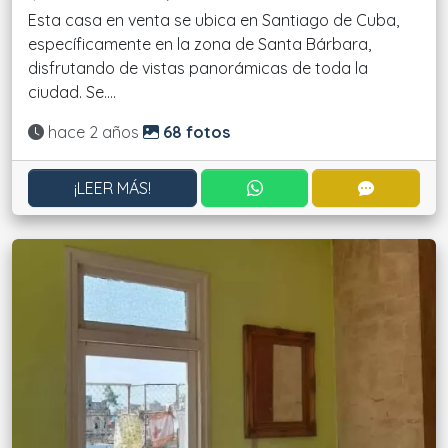
Esta casa en venta se ubica en Santiago de Cuba,
específicamente en la zona de Santa Bárbara,
disfrutando de vistas panorámicas de toda la
ciudad. Se....
Actualizado:
hace 2 años
68 fotos
CONTACTAR POR WHATS
CONTACT
¡LEER MÁS!