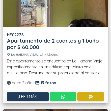
HEC2278
Apartamento de 2 cuartos y 1 baño
por $ 60.000
LA HABANA VIEJA, LA HABANA.
Este apartamento se encuentra en La Habana Vieja,
específicamente en un edificio capitalista en el
quinto piso. Destaca por su practicidad al contar c....
Actualizado:
hace 2 años
13 fotos
CONTACTAR POR WHATS
CONTACT
¡LEER MÁS!