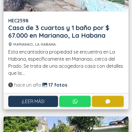
HEC2598
Casa de 3 cuartos y 1 baño por $
67.000 en Marianao, La Habana
MARIANAO, LA HABANA.
Esta encantadora propiedad se encuentra en La
Habana, específicamente en Marianao, cerca del
Prado. Se trata de una acogedora casa con detalles
que la....
Actualizado:
hace un año
17 fotos
CONTACTAR POR WHATS
CONTACT
¡LEER MÁS!