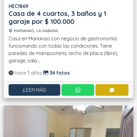
HEC1869
Casa de 4 cuartos, 3 baños y 1
garaje por $ 100.000
MARIANAO, LA HABANA.
Casa en Marianao con negocio de gastronomía
funcionando con todas las condiciones. Tiene
paredes de mampostería, techo de placa (libre),
garage, sala....
Actualizado:
hace 3 años
34 fotos
CONTACTAR POR WHATS
CONTACT
¡LEER MÁS!