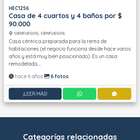
HEC1256
Casa de 4 cuartos y 4 baños por $
90.000
CIENFUEGOS, CIENFUEGOS.
Casa céntrica preparada para la renta de
habitaciones (el negocio funciona desde hace varios
años y está muy bien posicionado). Es un casa
remodelada....
Actualizado:
hace 6 años
6 fotos
CONTACTAR POR WHATS
CONTACT
¡LEER MÁS!
Categorías relacionadas