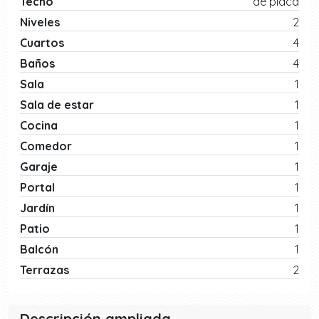
Techo
de placa
Niveles
2
Cuartos
4
Baños
4
Sala
1
Sala de estar
1
Cocina
1
Comedor
1
Garaje
1
Portal
1
Jardín
1
Patio
1
Balcón
1
Terrazas
2
Descripción ampliada