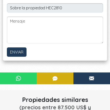
ENVIAR
¿Le interesa?
CONTACTAR POR WHATSAPP
CONTACTAR POR SMS
CONTA
¡CONTACTE AHORA!
Propiedades similares
(precios entre 87.500 US$ y