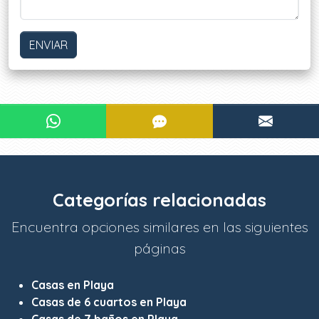
ENVIAR
¿Le interesa?
CONTACTAR POR WHATSAPP
CONTACTAR POR SMS
CONTA
¡CONTACTE AHORA!
Categorías relacionadas
Encuentra opciones similares en las siguientes
páginas
Casas en Playa
Casas de 6 cuartos en Playa