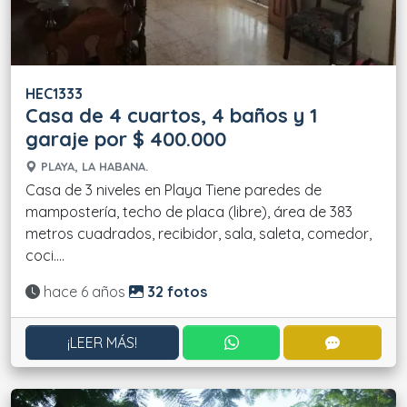
HEC1333
Casa de 4 cuartos, 4 baños y 1
garaje por $ 400.000
PLAYA, LA HABANA.
Casa de 3 niveles en Playa Tiene paredes de
mampostería, techo de placa (libre), área de 383
metros cuadrados, recibidor, sala, saleta, comedor,
coci....
Actualizado:
hace 6 años
32 fotos
CONTACTAR POR WHATS
CONTACT
¡LEER MÁS!