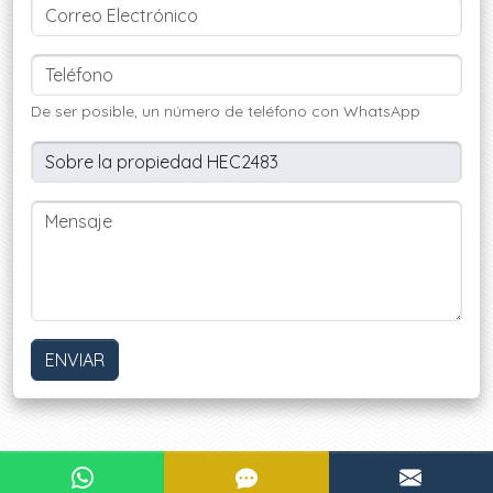
De ser posible, un número de teléfono con WhatsApp
ENVIAR
¿Le interesa?
CONTACTAR POR WHATSAPP
CONTACTAR POR SMS
CONTA