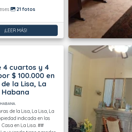
do:
eses
21 fotos
¡LEER MÁS!
 4 cuartos y 4
or $ 100.000 en
 de la Lisa, La
a Habana
 HABANA.
ras de la Lisa, La Lisa, La
piedad indicada en las
asa en La Lisa. ##