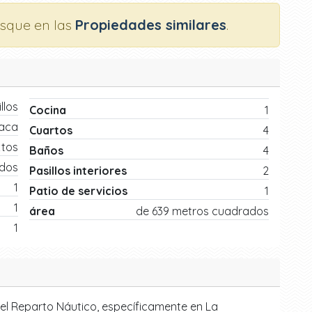
usque en las
Propiedades similares
.
llos
Cocina
1
laca
Cuartos
4
xtos
Baños
4
ados
Pasillos interiores
2
1
Patio de servicios
1
1
área
de 639 metros cuadrados
1
el Reparto Náutico, específicamente en La