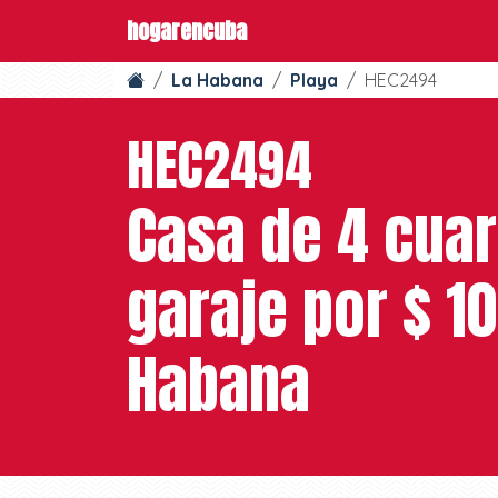
hogarencuba
La Habana
Playa
HEC2494
HEC2494
Casa de 4 cuar
garaje por $ 10
Habana