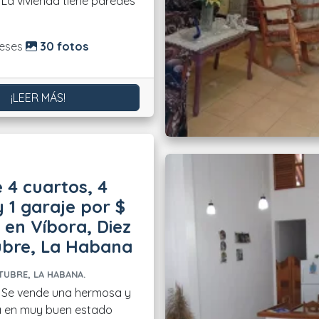
 La vivienda tiene paredes
do:
eses
30 fotos
¡LEER MÁS!
 4 cuartos, 4
 1 garaje por $
 en Víbora, Diez
ubre, La Habana
TUBRE, LA HABANA.
na hermosa y
a en muy buen estado