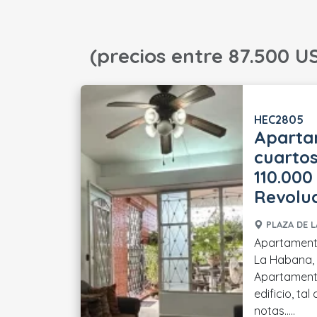
(precios entre 87.500 US
HEC2805
Aparta
cuartos
110.000
Revolu
PLAZA DE L
Apartamento
La Habana, 
Apartamento
edificio, ta
notas.....