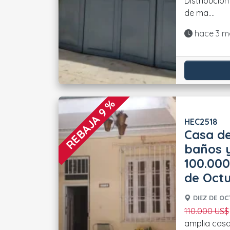
Distribución
de ma....
Actualiza
hace 3 m
REBAJA 9 %
HEC2518
Casa de
baños y
100.000
de Oct
DIEZ DE OC
110.000 US$
Se vende u
amplia cas