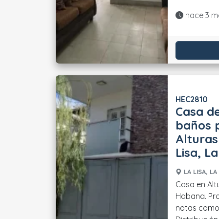
Actualiza
hace 3 m
HEC2810
Casa de
baños p
Alturas
Lisa, L
LA LISA, LA
Casa en Altu
Habana. Pro
notas como C