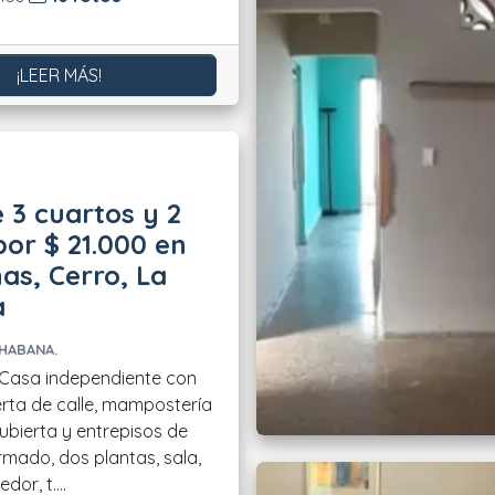
¡LEER MÁS!
 3 cuartos y 2
or $ 21.000 en
as, Cerro, La
a
HABANA.
erta de calle, mampostería
ubierta y entrepisos de
mado, dos plantas, sala,
or, t....