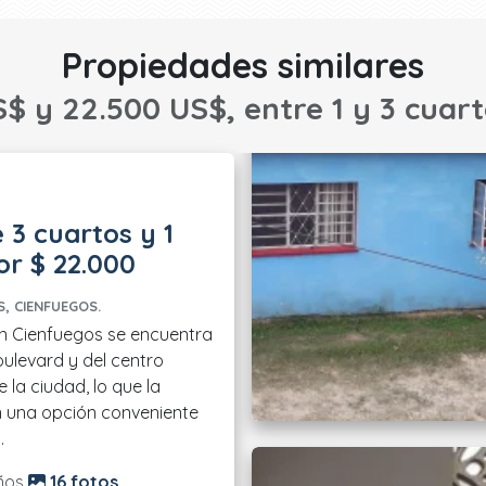
Propiedades similares
S$ y 22.500 US$, entre 1 y 3 cuart
 3 cuartos y 1
r $ 22.000
, CIENFUEGOS.
n Cienfuegos se encuentra
oulevard y del centro
 la ciudad, lo que la
n una opción conveniente
.
do:
ños
16 fotos