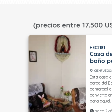
(precios entre 17.500 U
HEC2181
Casa de
baño po
CIENFUEGOS
Esta casa e
cerca del B
comercial de
convierte e
para aquel...
Actualiza
hace 2 a