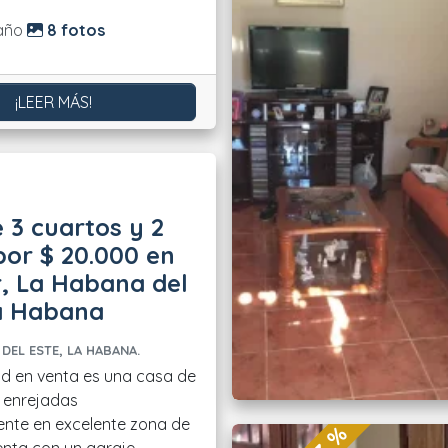
do:
año
8 fotos
¡LEER MÁS!
 3 cuartos y 2
or $ 20.000 en
, La Habana del
La Habana
DEL ESTE, LA HABANA.
d en venta es una casa de
 enrejadas
nte en excelente zona de