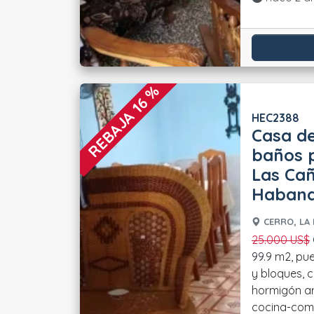
REBAJA 16 %
HEC2388
Casa de
baños p
Las Cañ
Haban
CERRO, LA 
25.000 US$
Casa independiente con
99.9 m2, pu
y bloques, c
hormigón ar
cocina-comed