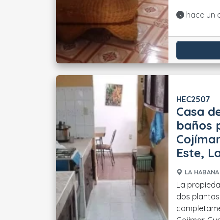
Actualiza
hace un 
HEC2507
Casa de
baños p
Cojímar
Este, 
LA HABANA 
La propieda
dos plantas
completame