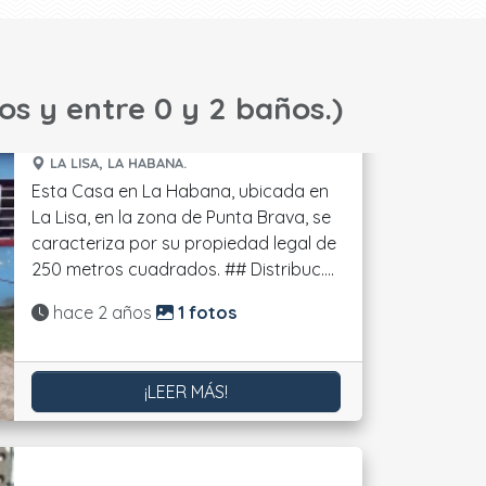
os y entre 0 y 2 baños.)
LA LISA, LA HABANA.
Esta Casa en La Habana, ubicada en
La Lisa, en la zona de Punta Brava, se
caracteriza por su propiedad legal de
250 metros cuadrados. ## Distribuc....
Actualizado:
hace 2 años
1 fotos
¡LEER MÁS!