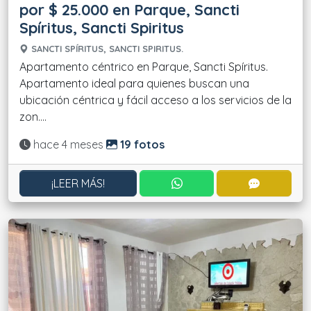
por $ 25.000 en Parque, Sancti
Spíritus, Sancti Spiritus
SANCTI SPÍRITUS, SANCTI SPIRITUS.
Apartamento céntrico en Parque, Sancti Spíritus.
Apartamento ideal para quienes buscan una
ubicación céntrica y fácil acceso a los servicios de la
zon....
Actualizado:
hace 4 meses
19 fotos
CONTACTAR POR WHATS
CONTACT
¡LEER MÁS!