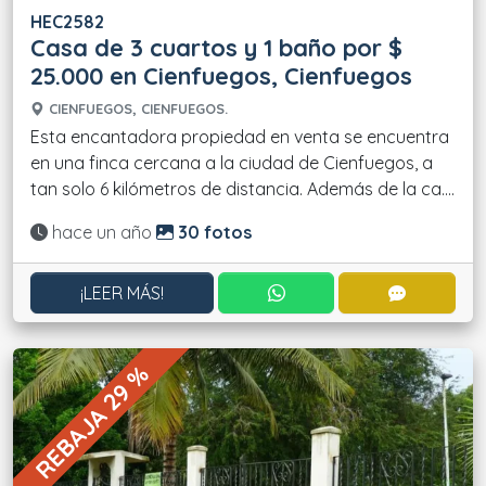
HEC2582
Casa de 3 cuartos y 1 baño por $
25.000 en Cienfuegos, Cienfuegos
CIENFUEGOS, CIENFUEGOS.
Esta encantadora propiedad en venta se encuentra
en una finca cercana a la ciudad de Cienfuegos, a
tan solo 6 kilómetros de distancia. Además de la ca....
Actualizado:
hace un año
30 fotos
CONTACTAR POR WHATS
CONTACT
¡LEER MÁS!
REBAJA 29 %