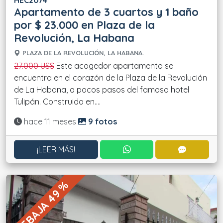
HEC2074
Apartamento de 3 cuartos y 1 baño
por $ 23.000 en Plaza de la
Revolución, La Habana
PLAZA DE LA REVOLUCIÓN, LA HABANA.
27.000 US$
Este acogedor apartamento se
encuentra en el corazón de la Plaza de la Revolución
de La Habana, a pocos pasos del famoso hotel
Tulipán. Construido en....
Actualizado:
hace 11 meses
9 fotos
CONTACTAR POR WHATS
CONTACT
¡LEER MÁS!
REBAJA 49 %