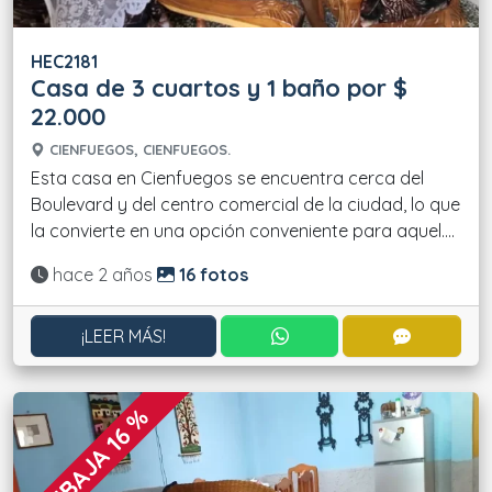
HEC2181
Casa de 3 cuartos y 1 baño por $
22.000
CIENFUEGOS, CIENFUEGOS.
Esta casa en Cienfuegos se encuentra cerca del
Boulevard y del centro comercial de la ciudad, lo que
la convierte en una opción conveniente para aquel....
Actualizado:
hace 2 años
16 fotos
CONTACTAR POR WHATS
CONTACT
¡LEER MÁS!
REBAJA 16 %