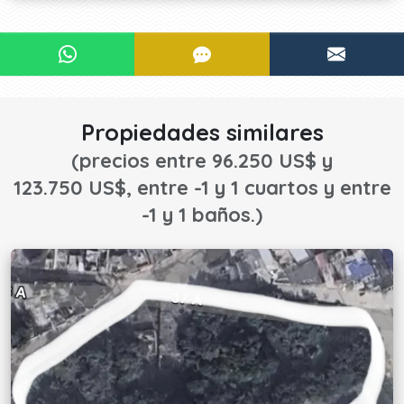
¿Le interesa?
CONTACTAR POR WHATSAPP
CONTACTAR POR SMS
CONTA
¡CONTACTE AHORA!
Propiedades similares
(precios entre 96.250 US$ y
123.750 US$, entre -1 y 1 cuartos y entre
-1 y 1 baños.)