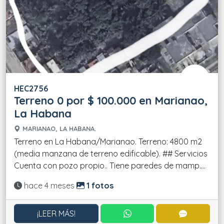
HEC2756
Terreno 0 por $ 100.000 en Marianao,
La Habana
MARIANAO, LA HABANA.
Terreno en La Habana/Marianao. Terreno: 4800 m2
(media manzana de terreno edificable). ## Servicios
Cuenta con pozo propio.. Tiene paredes de mamp....
Actualizado:
hace 4 meses
1 fotos
CONTACTAR POR WHATS
CONTACT
¡LEER MÁS!