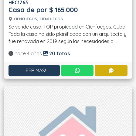
HEC1763
Casa de por $ 165.000
CIENFUEGOS, CIENFUEGOS.
Se vende casa, TOP propiedad en Cienfuegos, Cuba.
Toda la casa ha sido planificada con un arquitecto y
fue renovada en 2019 según las necesidades d....
Actualizado:
hace 4 años
20 fotos
CONTACTAR POR WHATS
CONTACT
¡LEER MÁS!