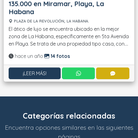
135.000 en Miramar, Playa, La
Habana
PLAZA DE LA REVOLUCIÓN, LA HABANA.
El ático de lujo se encuentra ubicado en la mejor
zona de La Habana, específicamente en 5ta Avenida
en Playa. Se trata de una propiedad tipo casa, con....
Actualizado:
hace un año
14 fotos
CONTACTAR POR WHATS
CONTACT
¡LEER MÁS!
Categorías relacionadas
Encuentra opciones similares en las siguientes
páginas