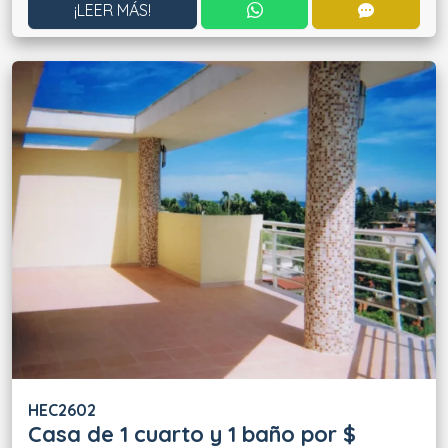
CONTACTAR POR WHATS
CONTACT
¡LEER MÁS!
HEC2602
Casa de 1 cuarto y 1 baño por $