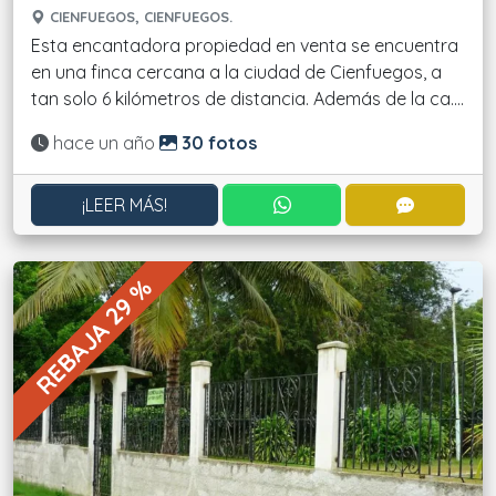
CIENFUEGOS, CIENFUEGOS.
Esta encantadora propiedad en venta se encuentra
en una finca cercana a la ciudad de Cienfuegos, a
tan solo 6 kilómetros de distancia. Además de la ca....
Actualizado:
hace un año
30 fotos
CONTACTAR POR WHATS
CONTACT
¡LEER MÁS!
REBAJA 29 %