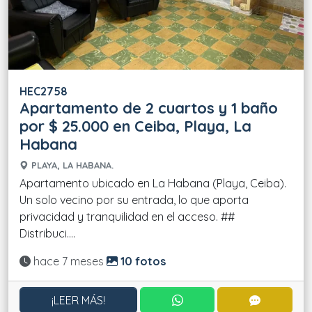
HEC2758
Apartamento de 2 cuartos y 1 baño
por $ 25.000 en Ceiba, Playa, La
Habana
PLAYA, LA HABANA.
Apartamento ubicado en La Habana (Playa, Ceiba).
Un solo vecino por su entrada, lo que aporta
privacidad y tranquilidad en el acceso. ##
Distribuci....
Actualizado:
hace 7 meses
10 fotos
CONTACTAR POR WHATS
CONTACT
¡LEER MÁS!