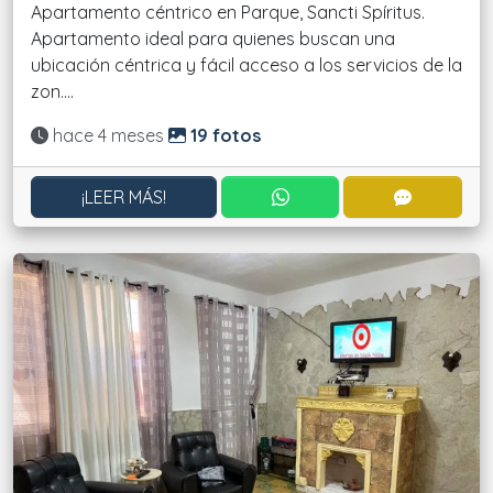
Apartamento céntrico en Parque, Sancti Spíritus.
Apartamento ideal para quienes buscan una
ubicación céntrica y fácil acceso a los servicios de la
zon....
Actualizado:
hace 4 meses
19 fotos
CONTACTAR POR WHATS
CONTACT
¡LEER MÁS!