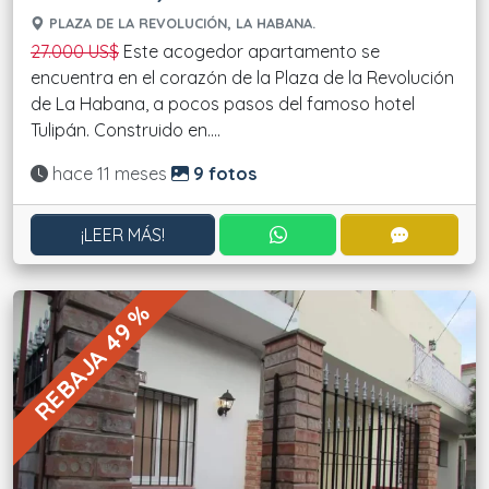
PLAZA DE LA REVOLUCIÓN, LA HABANA.
27.000 US$
Este acogedor apartamento se
encuentra en el corazón de la Plaza de la Revolución
de La Habana, a pocos pasos del famoso hotel
Tulipán. Construido en....
Actualizado:
hace 11 meses
9 fotos
CONTACTAR POR WHATS
CONTACT
¡LEER MÁS!
REBAJA 49 %