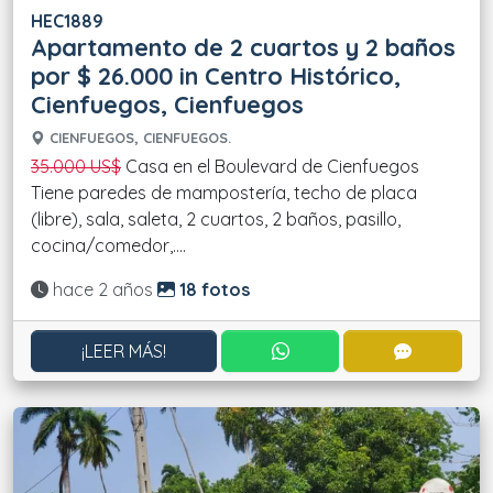
HEC1889
Apartamento de 2 cuartos y 2 baños
por $ 26.000 in Centro Histórico,
Cienfuegos, Cienfuegos
CIENFUEGOS, CIENFUEGOS.
35.000 US$
Casa en el Boulevard de Cienfuegos
Tiene paredes de mampostería, techo de placa
(libre), sala, saleta, 2 cuartos, 2 baños, pasillo,
cocina/comedor,....
Actualizado:
hace 2 años
18 fotos
CONTACTAR POR WHATS
CONTACT
¡LEER MÁS!