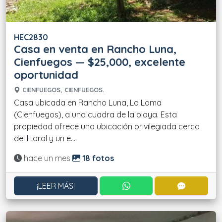
HEC2830
Casa en venta en Rancho Luna,
Cienfuegos — $25,000, excelente
oportunidad
CIENFUEGOS, CIENFUEGOS.
Casa ubicada en Rancho Luna, La Loma
(Cienfuegos), a una cuadra de la playa. Esta
propiedad ofrece una ubicación privilegiada cerca
del litoral y un e....
Actualizado:
hace un mes
18 fotos
CONTACTAR POR WHATS
CONTACT
¡LEER MÁS!