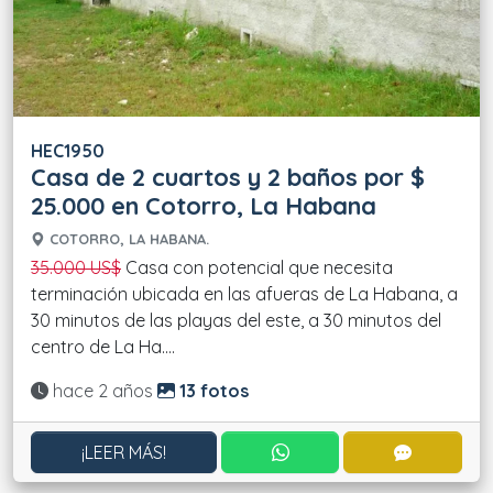
HEC1950
Casa de 2 cuartos y 2 baños por $
25.000 en Cotorro, La Habana
COTORRO, LA HABANA.
35.000 US$
Casa con potencial que necesita
terminación ubicada en las afueras de La Habana, a
30 minutos de las playas del este, a 30 minutos del
centro de La Ha....
Actualizado:
hace 2 años
13 fotos
CONTACTAR POR WHATS
CONTACT
¡LEER MÁS!