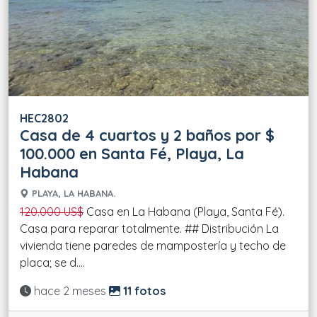
HEC2802
Casa de 4 cuartos y 2 baños por $
100.000 en Santa Fé, Playa, La
Habana
PLAYA, LA HABANA.
120.000 US$
Casa en La Habana (Playa, Santa Fé).
Casa para reparar totalmente. ## Distribución La
vivienda tiene paredes de mampostería y techo de
placa; se d....
Actualizado:
hace 2 meses
11 fotos