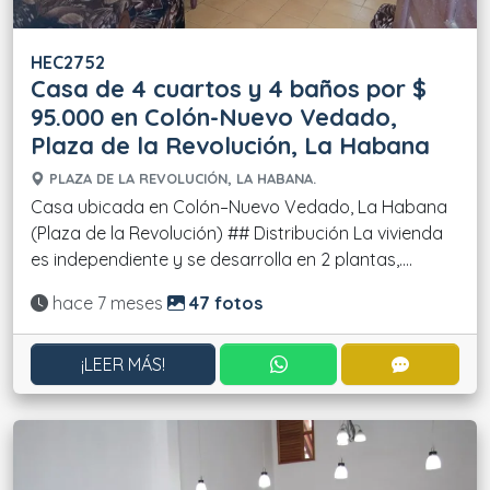
HEC2752
Casa de 4 cuartos y 4 baños por $
95.000 en Colón-Nuevo Vedado,
Plaza de la Revolución, La Habana
PLAZA DE LA REVOLUCIÓN, LA HABANA.
Casa ubicada en Colón–Nuevo Vedado, La Habana
(Plaza de la Revolución) ## Distribución La vivienda
es independiente y se desarrolla en 2 plantas,....
Actualizado:
hace 7 meses
47 fotos
CONTACTAR POR WHATS
CONTACT
¡LEER MÁS!