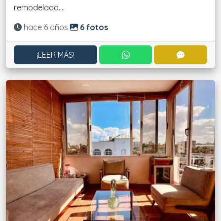
remodelada....
Actualizado:
hace 6 años
6 fotos
CONTACTAR POR WHATS
CONTACT
¡LEER MÁS!