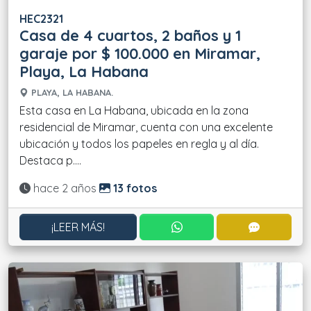
HEC2321
Casa de 4 cuartos, 2 baños y 1
garaje por $ 100.000 en Miramar,
Playa, La Habana
PLAYA, LA HABANA.
Esta casa en La Habana, ubicada en la zona
residencial de Miramar, cuenta con una excelente
ubicación y todos los papeles en regla y al día.
Destaca p....
Actualizado:
hace 2 años
13 fotos
CONTACTAR POR WHATS
CONTACT
¡LEER MÁS!