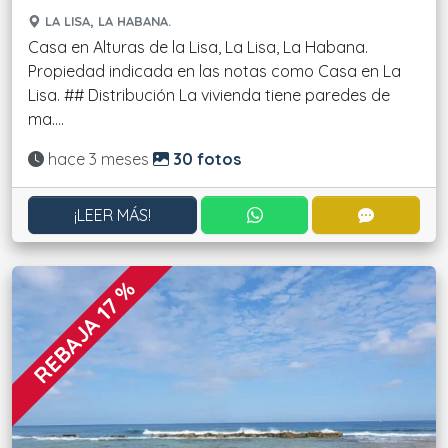
LA LISA, LA HABANA.
Casa en Alturas de la Lisa, La Lisa, La Habana.
Propiedad indicada en las notas como Casa en La
Lisa. ## Distribución La vivienda tiene paredes de
ma....
Actualizado:
hace 3 meses
30 fotos
CONTACTAR POR WHATS
CONTACT
¡LEER MÁS!
REBAJA 17 %