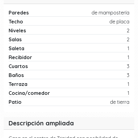
Paredes
de mampostería
Techo
de placa
Niveles
2
Salas
2
Saleta
1
Recibidor
1
Cuartos
3
Baños
3
Terraza
1
Cocina/comedor
1
Patio
de tierra
Descripción ampliada