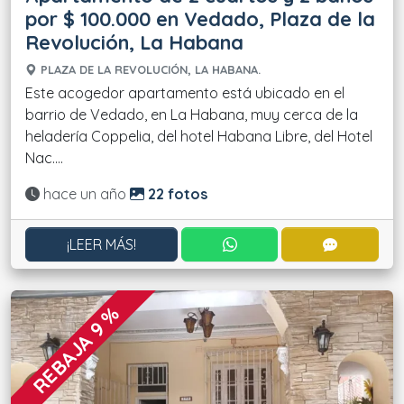
por $ 100.000 en Vedado, Plaza de la
Revolución, La Habana
PLAZA DE LA REVOLUCIÓN, LA HABANA.
Este acogedor apartamento está ubicado en el
barrio de Vedado, en La Habana, muy cerca de la
heladería Coppelia, del hotel Habana Libre, del Hotel
Nac....
Actualizado:
hace un año
22 fotos
CONTACTAR POR WHATS
CONTACT
¡LEER MÁS!
REBAJA 9 %