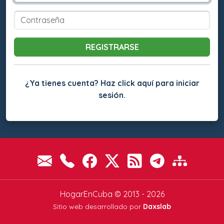
REGISTRARSE
¿Ya tienes cuenta? Haz click aquí para iniciar
sesión.
HogarEnCuba © 2013 - 2026
Sitio web desarrollado por
Daxslab