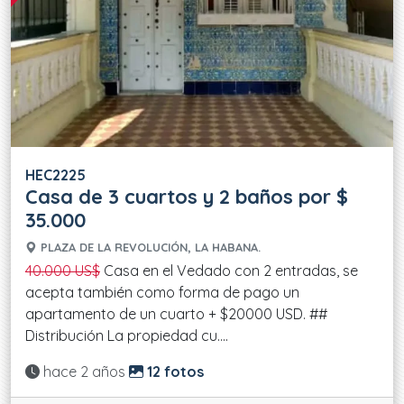
HEC2225
Casa de 3 cuartos y 2 baños por $
35.000
PLAZA DE LA REVOLUCIÓN, LA HABANA.
40.000 US$
Casa en el Vedado con 2 entradas, se
acepta también como forma de pago un
apartamento de un cuarto + $20000 USD. ##
Distribución La propiedad cu....
Actualizado:
hace 2 años
12 fotos