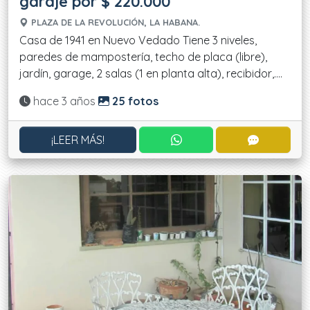
garaje por $ 220.000
PLAZA DE LA REVOLUCIÓN, LA HABANA.
Casa de 1941 en Nuevo Vedado Tiene 3 niveles,
paredes de mampostería, techo de placa (libre),
jardín, garage, 2 salas (1 en planta alta), recibidor,....
Actualizado:
hace 3 años
25 fotos
CONTACTAR POR WHATS
CONTACT
¡LEER MÁS!