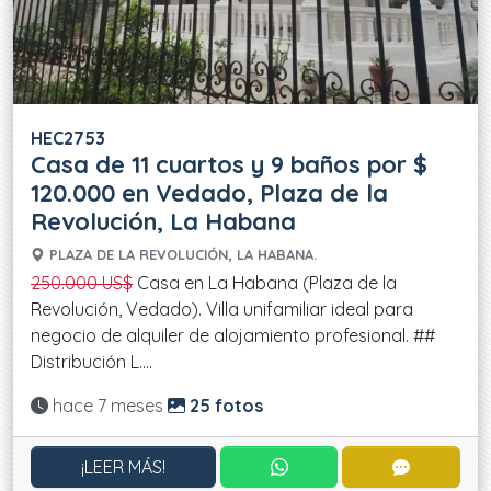
HEC2753
Casa de 11 cuartos y 9 baños por $
120.000 en Vedado, Plaza de la
Revolución, La Habana
PLAZA DE LA REVOLUCIÓN, LA HABANA.
250.000 US$
Casa en La Habana (Plaza de la
Revolución, Vedado). Villa unifamiliar ideal para
negocio de alquiler de alojamiento profesional. ##
Distribución L....
Actualizado:
hace 7 meses
25 fotos
CONTACTAR POR WHATS
CONTACT
¡LEER MÁS!