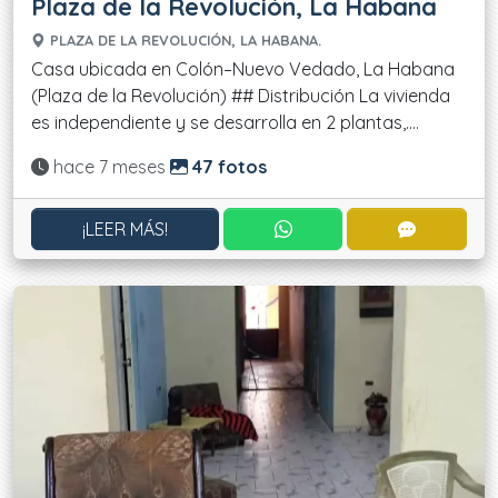
Plaza de la Revolución, La Habana
PLAZA DE LA REVOLUCIÓN, LA HABANA.
Casa ubicada en Colón–Nuevo Vedado, La Habana
(Plaza de la Revolución) ## Distribución La vivienda
es independiente y se desarrolla en 2 plantas,....
Actualizado:
hace 7 meses
47 fotos
CONTACTAR POR WHATS
CONTACT
¡LEER MÁS!