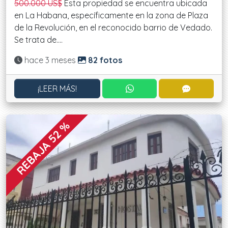
500.000 US$
Esta propiedad se encuentra ubicada
en La Habana, específicamente en la zona de Plaza
de la Revolución, en el reconocido barrio de Vedado.
Se trata de....
Actualizado:
hace 3 meses
82 fotos
CONTACTAR POR WHATS
CONTACT
¡LEER MÁS!
REBAJA 52 %