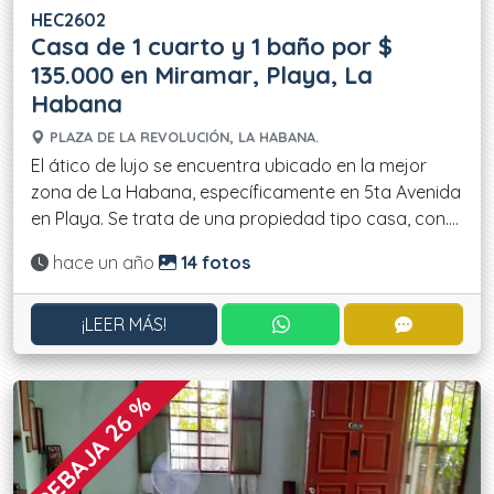
HEC2602
Casa de 1 cuarto y 1 baño por $
135.000 en Miramar, Playa, La
Habana
PLAZA DE LA REVOLUCIÓN, LA HABANA.
El ático de lujo se encuentra ubicado en la mejor
zona de La Habana, específicamente en 5ta Avenida
en Playa. Se trata de una propiedad tipo casa, con....
Actualizado:
hace un año
14 fotos
CONTACTAR POR WHATS
CONTACT
¡LEER MÁS!
REBAJA 26 %