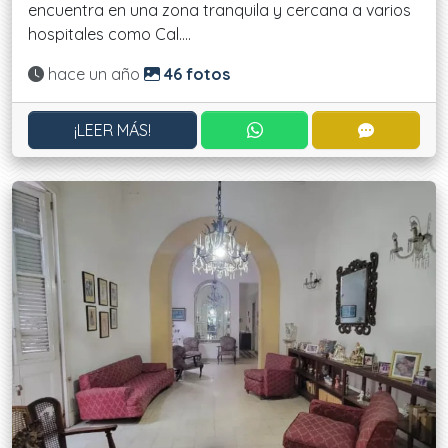
encuentra en una zona tranquila y cercana a varios
hospitales como Cal....
Actualizado:
hace un año
46 fotos
CONTACTAR POR WHATS
CONTACT
¡LEER MÁS!