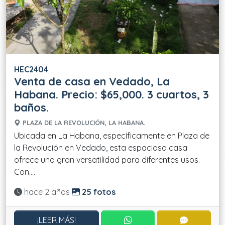
HEC2404
Venta de casa en Vedado, La
Habana. Precio: $65,000. 3 cuartos, 3
baños.
PLAZA DE LA REVOLUCIÓN, LA HABANA.
Ubicada en La Habana, específicamente en Plaza de
la Revolución en Vedado, esta espaciosa casa
ofrece una gran versatilidad para diferentes usos.
Con....
Actualizado:
hace 2 años
25 fotos
CONTACTAR POR WHATS
CONTACT
¡LEER MÁS!