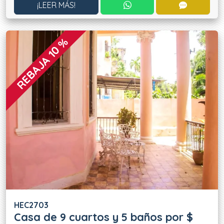
CONTACTAR POR WHATS
CONTACT
¡LEER MÁS!
REBAJA 10 %
HEC2703
Casa de 9 cuartos y 5 baños por $