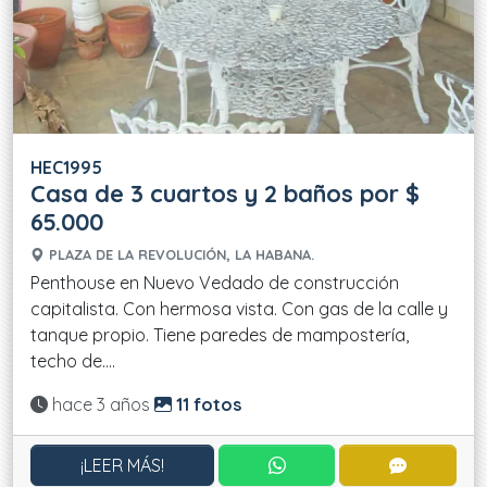
HEC1995
Casa de 3 cuartos y 2 baños por $
65.000
PLAZA DE LA REVOLUCIÓN, LA HABANA.
Penthouse en Nuevo Vedado de construcción
capitalista. Con hermosa vista. Con gas de la calle y
tanque propio. Tiene paredes de mampostería,
techo de....
Actualizado:
hace 3 años
11 fotos
CONTACTAR POR WHATS
CONTACT
¡LEER MÁS!