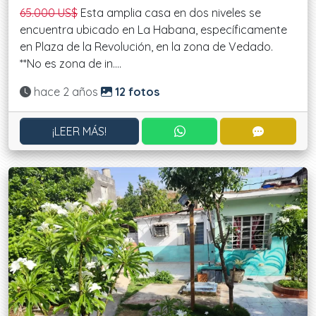
65.000 US$
Esta amplia casa en dos niveles se
encuentra ubicado en La Habana, específicamente
en Plaza de la Revolución, en la zona de Vedado.
**No es zona de in....
Actualizado:
hace 2 años
12 fotos
CONTACTAR POR WHATS
CONTACT
¡LEER MÁS!