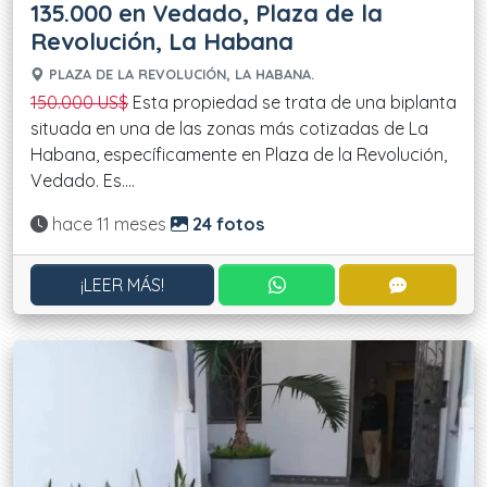
135.000 en Vedado, Plaza de la
Revolución, La Habana
PLAZA DE LA REVOLUCIÓN, LA HABANA.
150.000 US$
Esta propiedad se trata de una biplanta
situada en una de las zonas más cotizadas de La
Habana, específicamente en Plaza de la Revolución,
Vedado. Es....
Actualizado:
hace 11 meses
24 fotos
CONTACTAR POR WHATS
CONTACT
¡LEER MÁS!