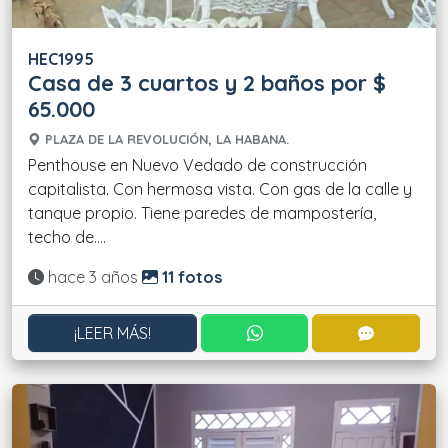
HEC1995
Casa de 3 cuartos y 2 baños por $
65.000
PLAZA DE LA REVOLUCIÓN, LA HABANA.
Penthouse en Nuevo Vedado de construcción
capitalista. Con hermosa vista. Con gas de la calle y
tanque propio. Tiene paredes de mampostería,
techo de....
Actualizado:
hace 3 años
11 fotos
CONTACTAR POR WHATS
CONTACT
¡LEER MÁS!