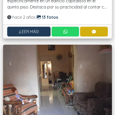
específicamente en un edificio capitalista en el
quinto piso. Destaca por su practicidad al contar c....
Actualizado:
hace 2 años
13 fotos
CONTACTAR POR WHATS
CONTACT
¡LEER MÁS!