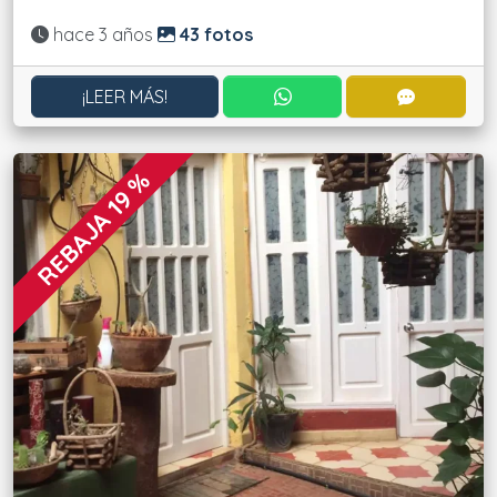
Actualizado:
hace 3 años
43 fotos
CONTACTAR POR WHATS
CONTACT
¡LEER MÁS!
REBAJA 19 %