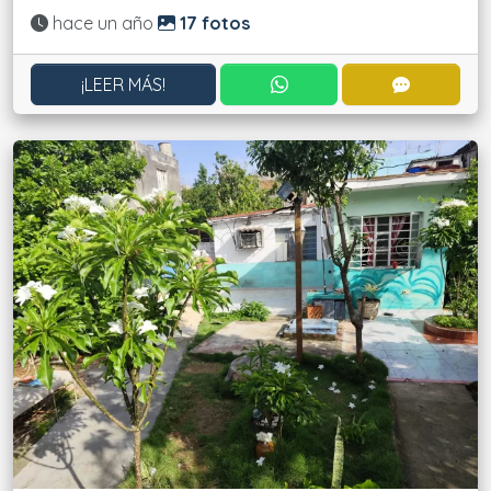
Actualizado:
hace un año
17 fotos
CONTACTAR POR WHATS
CONTACT
¡LEER MÁS!