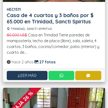
HEC1511
Casa de 4 cuartos y 3 baños por $
65.000 en Trinidad, Sancti Spiritus
TRINIDAD, SANCTI SPIRITUS.
80.000 US$
Casa en Trinidad Tiene paredes de
mampostería, techo de placa (libre), sala, saleta, 4
cuartos, 3 baños, cocina/comedor, patio (interior) y
cuarto de....
Actualizado:
hace 2 años
27 fotos
CONTACTAR POR WHATS
CONTACT
¡LEER MÁS!
REBAJA 26 %