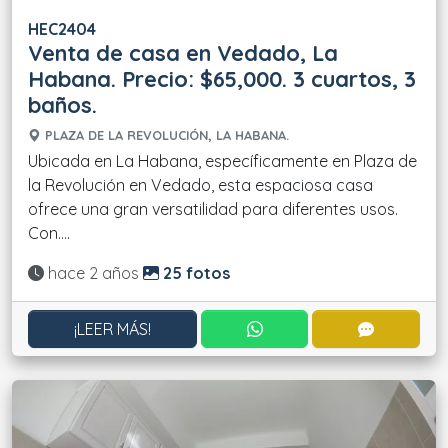
HEC2404
Venta de casa en Vedado, La
Habana. Precio: $65,000. 3 cuartos, 3
baños.
PLAZA DE LA REVOLUCIÓN, LA HABANA.
Ubicada en La Habana, específicamente en Plaza de
la Revolución en Vedado, esta espaciosa casa
ofrece una gran versatilidad para diferentes usos.
Con....
Actualizado:
hace 2 años
25 fotos
CONTACTAR POR WHATS
CONTACT
¡LEER MÁS!