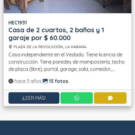
HEC1931
Casa de 2 cuartos, 2 baños y 1
garaje por $ 60.000
PLAZA DE LA REVOLUCIÓN, LA HABANA.
Casa independiente en el Vedado. Tiene licencia de
construcción. Tiene paredes de mampostería, techo
de placa (libre), portal, garage, sala, comedor,....
Actualizado:
hace 3 años
15 fotos
CONTACTAR POR WHATS
CONTACT
¡LEER MÁS!