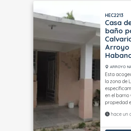
HEC2213
Casa de
baño po
Calvari
Arroyo 
Haban
ARROYO NA
Esta acoge
la zona de 
específicam
en el barrio
propiedad es
Actualiza
hace un 