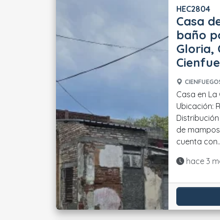
HEC2804
Casa de
baño po
Gloria,
Cienfu
CIENFUEGOS
Casa en La 
Ubicación: Re
Distribución
de mamposte
cuenta con..
Actualiza
hace 3 m