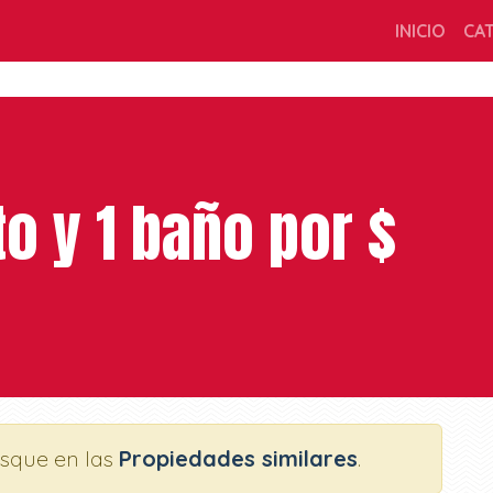
INICIO
CA
to y 1 baño por $
usque en las
Propiedades similares
.