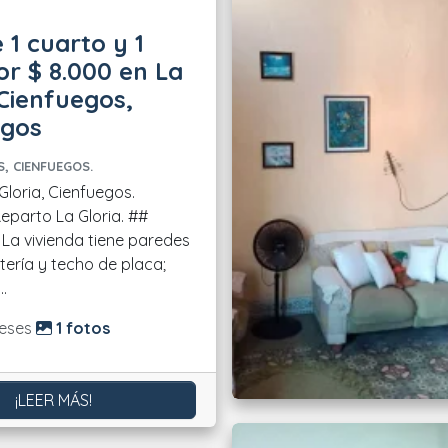
 1 cuarto y 1
r $ 8.000 en La
 Cienfuegos,
egos
, CIENFUEGOS.
Gloria, Cienfuegos.
parto La Gloria. ##
 La vivienda tiene paredes
ría y techo de placa;
..
do:
eses
1 fotos
¡LEER MÁS!