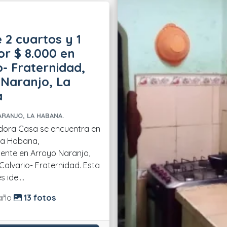
 2 cuartos y 1
r $ 8.000 en
o- Fraternidad,
Naranjo, La
a
RANJO, LA HABANA.
dora Casa se encuentra en
La Habana,
ente en Arroyo Naranjo,
 Calvario- Fraternidad. Esta
 ide....
do:
año
13 fotos