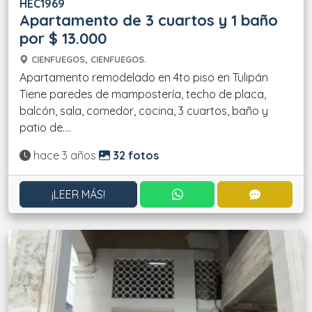
HEC1969
Apartamento de 3 cuartos y 1 baño
por $ 13.000
CIENFUEGOS, CIENFUEGOS.
Apartamento remodelado en 4to piso en Tulipán
Tiene paredes de mampostería, techo de placa,
balcón, sala, comedor, cocina, 3 cuartos, baño y
patio de....
Actualizado:
hace 3 años
32 fotos
CONTACTAR POR WHATS
CONTACT
¡LEER MÁS!