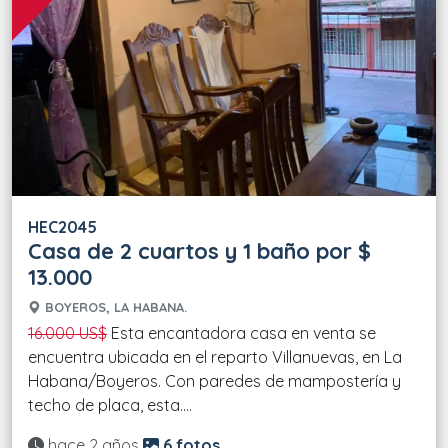
HEC2045
Casa de 2 cuartos y 1 baño por $
13.000
BOYEROS, LA HABANA.
16.000 US$
Esta encantadora casa en venta se
encuentra ubicada en el reparto Villanuevas, en La
Habana/Boyeros. Con paredes de mampostería y
techo de placa, esta....
Actualizado:
hace 2 años
6 fotos