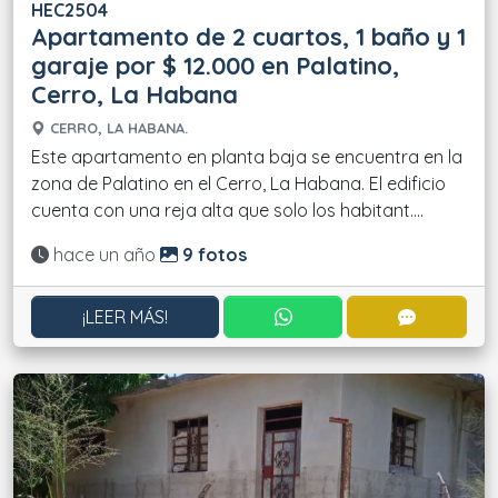
HEC2504
Apartamento de 2 cuartos, 1 baño y 1
garaje por $ 12.000 en Palatino,
Cerro, La Habana
CERRO, LA HABANA.
Este apartamento en planta baja se encuentra en la
zona de Palatino en el Cerro, La Habana. El edificio
cuenta con una reja alta que solo los habitant....
Actualizado:
hace un año
9 fotos
CONTACTAR POR WHATS
CONTACT
¡LEER MÁS!