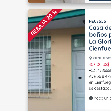
REBAJA 20 %
HEC2555
Casa de
baños p
La Glor
Cienfu
CIENFUEGOS
40.000 US$
- Contactos directos:
+5354786661
Ave 56 # 4722, e
en Cienfueg
se destaca...
Actualiza
hace un 