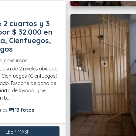
 2 cuartos y 3
or $ 32.000 en
ia, Cienfuegos,
egos
, CIENFUEGOS.
, Cienfuegos (Cienfuegos),
rado. Dispone de patio de
uarto de lavado, y se
 b....
do:
mes
13 fotos
¡LEER MÁS!