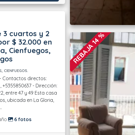
 3 cuartos y 2
REBAJA 14 %
or $ 32.000 en
ia, Cienfuegos,
egos
, CIENFUEGOS.
, +5355850637 - Dirección:
ntre 47 y 49 Esta casa
os, ubicada en La Gloria,
.
do:
año
6 fotos