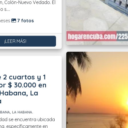
ón, Colón-Nuevo Vedado. El
s....
do:
meses
7 fotos
¡LEER MÁS!
 2 cuartos y 1
r $ 30.000 en
 Habana, La
a
BANA, LA HABANA.
dad se encuentra ubicada
a, específicamente en