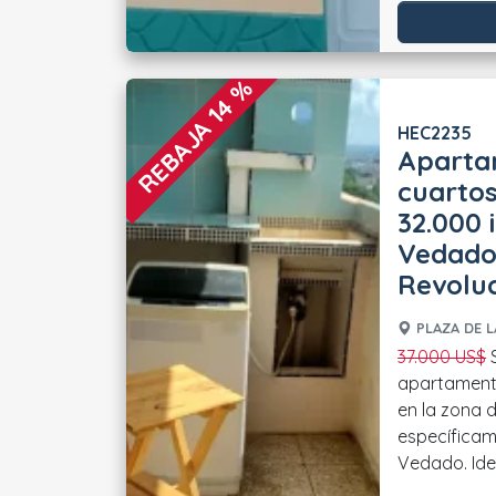
REBAJA 14 %
HEC2235
Aparta
cuartos
32.000 
Vedado,
Revolu
PLAZA DE L
37.000 US$
Se vende un excelente
apartament
en la zona d
específica
Vedado. Idea