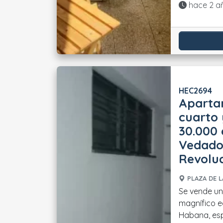
Actualiza
hace 2 a
HEC2694
Aparta
cuarto 
30.000
Vedado,
Revolu
PLAZA DE L
Se vende u
magnífico e
Habana, esp