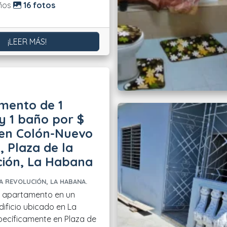
do:
ños
16 fotos
¡LEER MÁS!
mento de 1
y 1 baño por $
 en Colón-Nuevo
 Plaza de la
ción, La Habana
A REVOLUCIÓN, LA HABANA.
n apartamento en un
dificio ubicado en La
ecíficamente en Plaza de