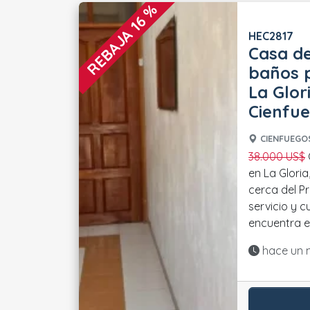
REBAJA 16 %
HEC2817
Casa de
baños p
La Glor
Cienfu
CIENFUEGOS
38.000 US$
Casa de 2 niveles ubicada
en La Gloria
cerca del P
servicio y c
encuentra en
Actualiza
hace un 