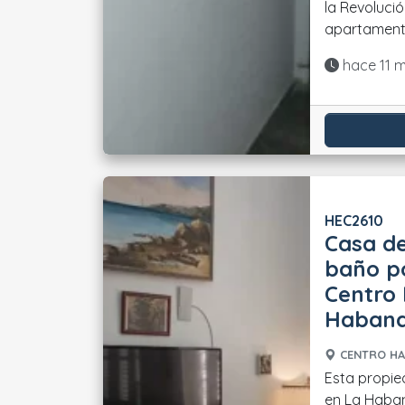
la Revoluci
apartamento 
Actualiza
hace 11 
HEC2610
Casa de
baño po
Centro
Haban
CENTRO HA
Esta propie
en La Haban