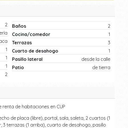
2
Baños
2
ría
Cocina/comedor
1
laca
Terrazas
3
1
Cuarto de desahogo
1
1
Pasillo lateral
desde la calle
1
Patio
de tierra
2
de renta de habitaciones en CUP
ho de placa (libre), portal, sala, saleta, 2 cuartos (1
, 3 terrazas (1 arriba), cuarto de desahogo, pasillo