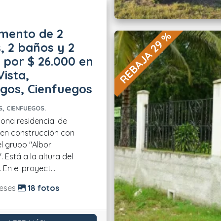
mento de 2
REBAJA 29 %
, 2 baños y 2
 por $ 26.000 en
ista,
gos, Cienfuegos
, CIENFUEGOS.
zona residencial de
 en construcción con
l grupo "Albor
. Está a la altura del
En el proyect....
do:
eses
18 fotos