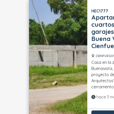
HEC1777
Aparta
cuartos
garajes
Buena V
Cienfue
CIENFUEGOS
Casa en la 
Buenavista,
proyecto de
Arquitectos"
cerramento. 
Actualiza
hace 3 m