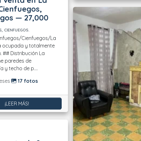
 venta en La
 Cienfuegos,
egos — 27,000
, CIENFUEGOS.
enfuegos/Cienfuegos/La
ca ocupada y totalmente
 La
ene paredes de
 y techo de p....
do:
eses
17 fotos
¡LEER MÁS!