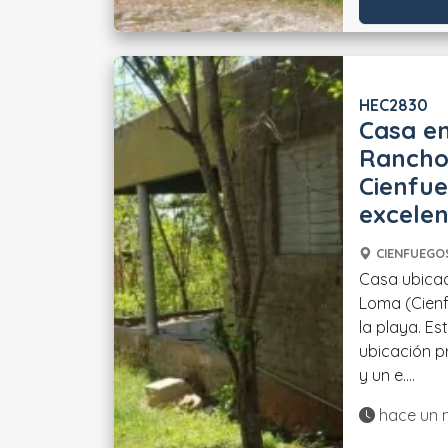
HEC2830
Casa en
Rancho
Cienfue
excele
CIENFUEGOS
Casa ubica
Loma (Cienf
la playa. E
ubicación pr
y un e....
Actualiza
hace un 