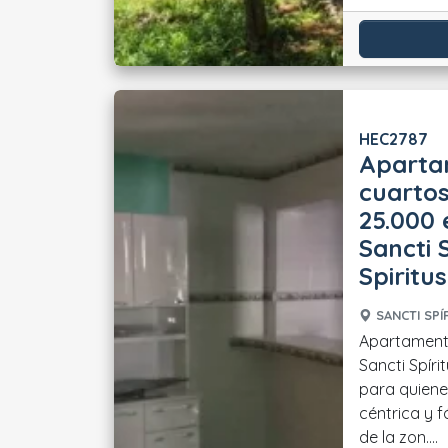
HEC2787
Aparta
cuartos
25.000 
Sancti S
Spiritus
SANCTI SPÍR
Apartamento
Sancti Spíri
para quiene
céntrica y f
de la zon....