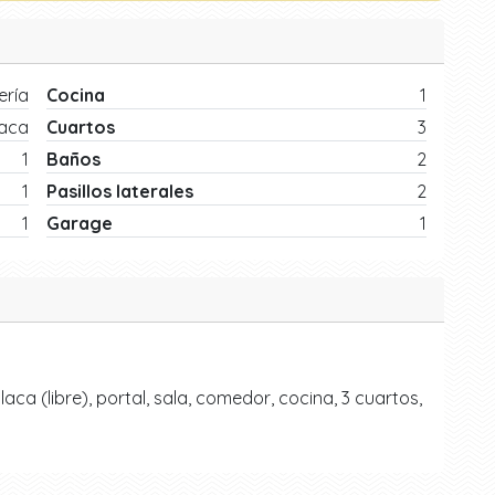
ría
Cocina
1
laca
Cuartos
3
1
Baños
2
1
Pasillos laterales
2
1
Garage
1
a (libre), portal, sala, comedor, cocina, 3 cuartos,