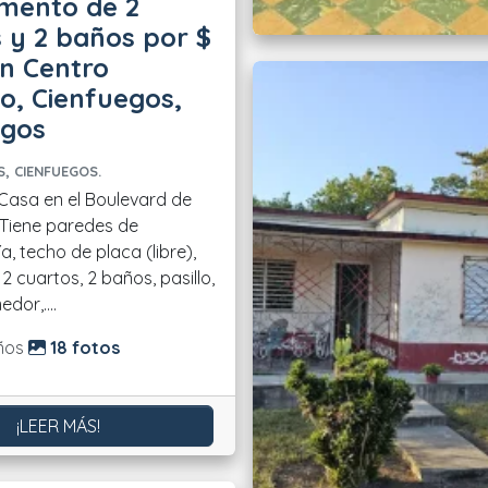
mento de 2
 y 2 baños por $
in Centro
co, Cienfuegos,
egos
, CIENFUEGOS.
, techo de placa (libre),
 2 cuartos, 2 baños, pasillo,
dor,....
do:
ños
18 fotos
¡LEER MÁS!