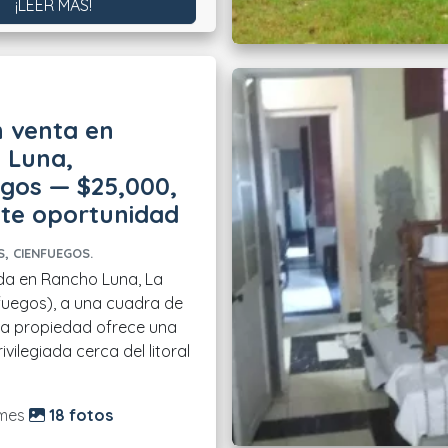
¡LEER MÁS!
 venta en
 Luna,
gos — $25,000,
nte oportunidad
, CIENFUEGOS.
da en Rancho Luna, La
uegos), a una cuadra de
sta propiedad ofrece una
ivilegiada cerca del litoral
do:
mes
18 fotos