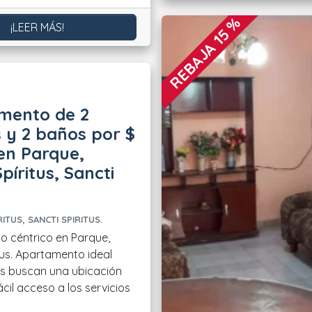
REBAJA 15 %
¡LEER MÁS!
mento de 2
 y 2 baños por $
en Parque,
píritus, Sancti
ITUS, SANCTI SPIRITUS.
 céntrico en Parque,
tus. Apartamento ideal
s buscan una ubicación
ácil acceso a los servicios