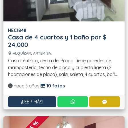
HEC1848
Casa de 4 cuartos y 1 baño por $
24.000
ALQUÍZAR, ARTEMISA.
Casa céntrica, cerca del Prado Tiene paredes de
mampostería, techo de placa y cubierta ligera (2
habitaciones de placa), sala, saleta, 4 cuartos, bañ....
Actualizado:
hace 3 años
10 fotos
CONTACTAR POR WHATS
CONTACT
¡LEER MÁS!