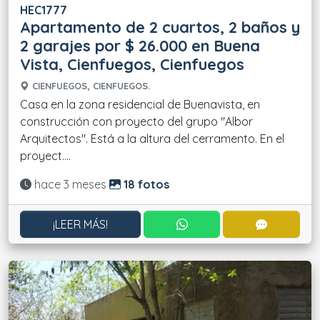
HEC1777
Apartamento de 2 cuartos, 2 baños y
2 garajes por $ 26.000 en Buena
Vista, Cienfuegos, Cienfuegos
CIENFUEGOS, CIENFUEGOS.
Casa en la zona residencial de Buenavista, en
construcción con proyecto del grupo "Albor
Arquitectos". Está a la altura del cerramento. En el
proyect....
Actualizado:
hace 3 meses
18 fotos
CONTACTAR POR WHATS
CONTACT
¡LEER MÁS!