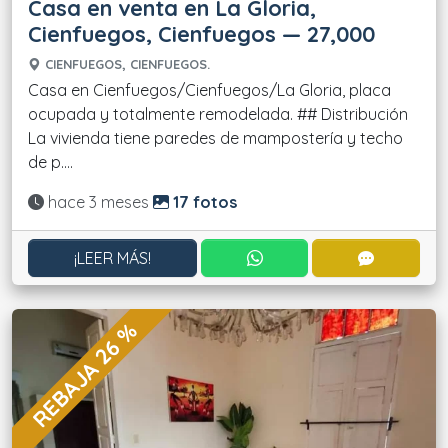
Casa en venta en La Gloria,
Cienfuegos, Cienfuegos — 27,000
CIENFUEGOS, CIENFUEGOS.
Casa en Cienfuegos/Cienfuegos/La Gloria, placa
ocupada y totalmente remodelada. ## Distribución
La vivienda tiene paredes de mampostería y techo
de p....
Actualizado:
hace 3 meses
17 fotos
CONTACTAR POR WHATS
CONTACT
¡LEER MÁS!
REBAJA 26 %