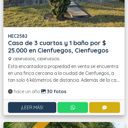
HEC2582
Casa de 3 cuartos y 1 baño por $
25.000 en Cienfuegos, Cienfuegos
CIENFUEGOS, CIENFUEGOS.
Esta encantadora propiedad en venta se encuentra
en una finca cercana a la ciudad de Cienfuegos, a
tan solo 6 kilómetros de distancia. Además de la ca....
Actualizado:
hace un año
30 fotos
CONTACTAR POR WHATS
CONTACT
¡LEER MÁS!