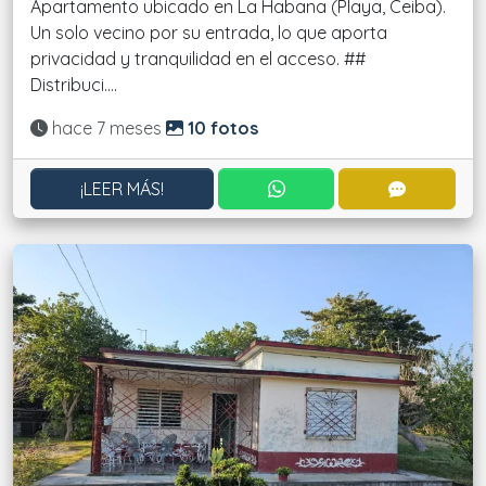
Apartamento ubicado en La Habana (Playa, Ceiba).
Un solo vecino por su entrada, lo que aporta
privacidad y tranquilidad en el acceso. ##
Distribuci....
Actualizado:
hace 7 meses
10 fotos
CONTACTAR POR WHATS
CONTACT
¡LEER MÁS!