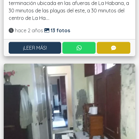
terminación ubicada en las afueras de La Habana, a
30 minutos de las playas del este, a 30 minutos del
centro de La Ha....
Actualizado:
hace 2 años
13 fotos
CONTACTAR POR WHATS
CONTACT
¡LEER MÁS!