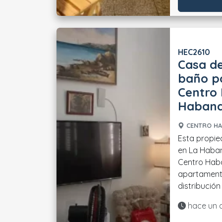
HEC2610
Casa de
baño po
Centro
Haban
CENTRO HA
Esta propie
en La Haban
Centro Haba
apartamento
distribución d
Actualiza
hace un 