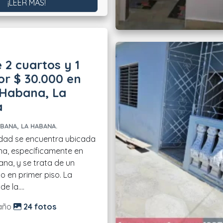
¡LEER MÁS!
 2 cuartos y 1
r $ 30.000 en
 Habana, La
a
BANA, LA HABANA.
dad se encuentra ubicada
a, específicamente en
na, y se trata de un
 en primer piso. La
e la....
do:
año
24 fotos