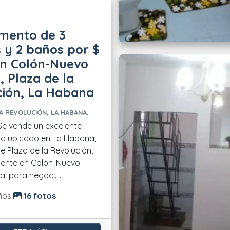
mento de 3
 y 2 baños por $
in Colón-Nuevo
 Plaza de la
ción, La Habana
A REVOLUCIÓN, LA HABANA.
o ubicado en La Habana,
e Plaza de la Revolución,
mente en Colón-Nuevo
l para negoci....
do:
ños
16 fotos