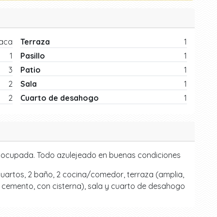
laca
Terraza
1
1
Pasillo
1
3
Patio
1
2
Sala
1
2
Cuarto de desahogo
1
ca ocupada. Todo azulejeado en buenas condiciones
cuartos, 2 baño, 2 cocina/comedor, terraza (amplia,
(de cemento, con cisterna), sala y cuarto de desahogo