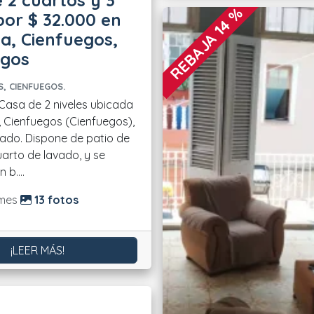
 2 cuartos y 3
REBAJA 14 %
or $ 32.000 en
ia, Cienfuegos,
egos
, CIENFUEGOS.
, Cienfuegos (Cienfuegos),
rado. Dispone de patio de
uarto de lavado, y se
 b....
do:
mes
13 fotos
¡LEER MÁS!