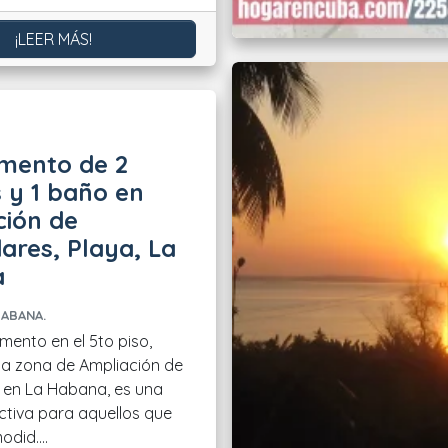
¡LEER MÁS!
mento de 2
 y 1 baño en
ción de
res, Playa, La
a
HABANA.
mento en el 5to piso,
la zona de Ampliación de
 en La Habana, es una
ctiva para aquellos que
did....