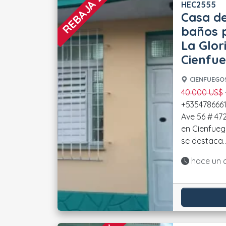
REBAJA 20 %
HEC2555
Casa de
baños p
La Glor
Cienfu
CIENFUEGOS
40.000 US$
- Contactos directos:
+5354786661
Ave 56 # 4722, e
en Cienfueg
se destaca...
Actualiza
hace un 