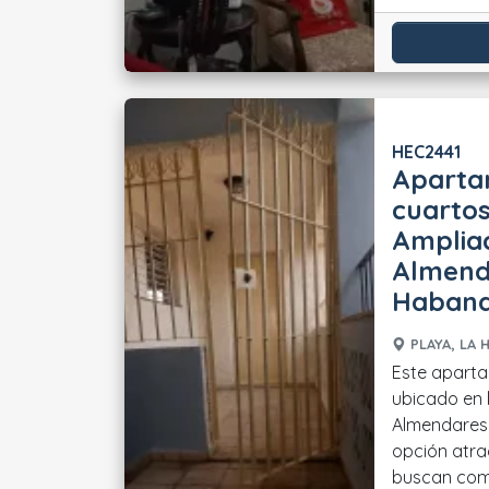
HEC2441
Aparta
cuartos
Amplia
Almenda
Haban
PLAYA, LA 
Este aparta
ubicado en 
Almendares
opción atra
buscan como