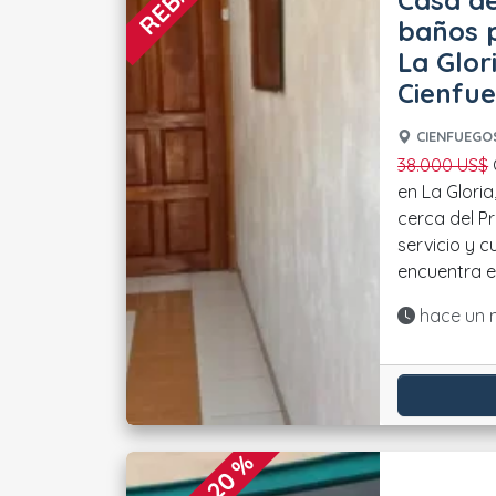
Casa de
baños p
La Glor
Cienfu
CIENFUEGOS
38.000 US$
Casa de 2 niveles ubicada
en La Gloria
cerca del P
servicio y c
encuentra en
Actualiza
hace un 