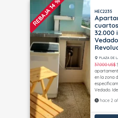
REBAJA 14 %
HEC2235
Aparta
cuartos
32.000 
Vedado,
Revolu
PLAZA DE L
37.000 US$
Se vende un excelente
apartament
en la zona d
específica
Vedado. Idea
Actualiza
hace 2 a