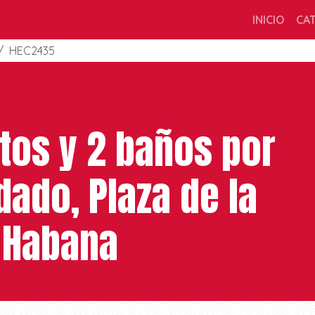
INICIO
CA
HEC2435
tos y 2 baños por
dado, Plaza de la
a Habana