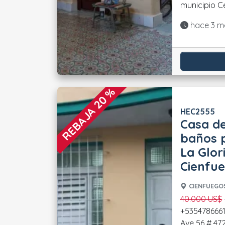
Actualiza
hace 3 m
REBAJA 20 %
HEC2555
Casa de
baños p
La Glor
Cienfu
CIENFUEGOS
40.000 US$
- Contactos directos:
+5354786661
Ave 56 # 4722, e