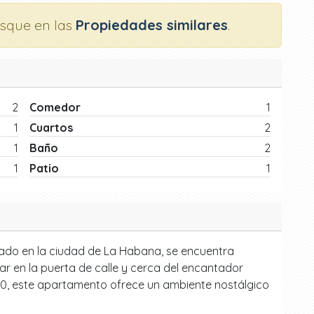
usque en las
Propiedades similares
.
2
Comedor
1
1
Cuartos
2
1
Baño
2
1
Patio
1
ado en la ciudad de La Habana, se encuentra
ar en la puerta de calle y cerca del encantador
 40, este apartamento ofrece un ambiente nostálgico