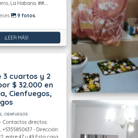
municipio Cerro, La Habana. ##....
do:
eses
9 fotos
¡LEER MÁS!
 3 cuartos y 2
or $ 32.000 en
ia, Cienfuegos,
egos
, CIENFUEGOS.
, +5355850637 - Dirección:
ntre 47 y 49 Esta casa